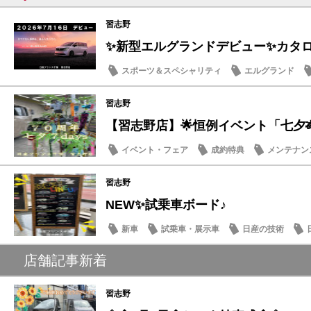
習志野
✨新型エルグランドデビュー✨カタログ
スポーツ＆スペシャリティ
エルグランド
話題の情報
習志野
【習志野店】🌟恒例イベント「七夕🎋７d
イベント・フェア
成約特典
メンテナン
話題の情報
習志野
NEW✨試乗車ボード♪
新車
試乗車・展示車
日産の技術
店舗記事新着
習志野