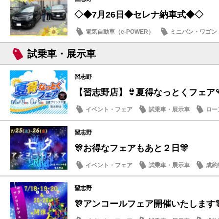
◇◆7月26日◆セレナ納車式◆◇
電気自動車（e-POWER）
ミニバン・ワゴン
納車式
試乗車・展示車
習志野
【習志野店】👙夏得なっとくフェア🩴
イベント・フェア
試乗車・展示車
ロー
日産のお店
習志野
🎊お得なフェアもあと２日🎊
イベント・フェア
試乗車・展示車
成約
メンテナンス商品
習志野
🎊アンコールフェア開催いたします