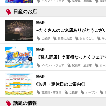
イベント・フェア
試乗車・展示車
成約
メンテナンス商品
日産のお店
習志野
∞たくさんのご来店ありがとうござ
ご挨拶
日産のお店
おもてなし
そ
習志野
【習志野店】👙夏得なっとくフェア🩴
イベント・フェア
試乗車・展示車
ロー
日産のお店
習志野
◎8月・定休日のご案内◎
営業日・店休日
ご挨拶
オープン
話題の情報