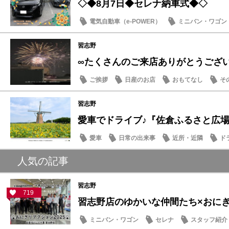
◇◆8月7日◆セレナ納車式◆◇
電気自動車（e-POWER）
ミニバン・ワゴン
納車式
習志野
∞たくさんのご来店ありがとうござ
ご挨拶
日産のお店
おもてなし
そ
習志野
愛車でドライブ♪『佐倉ふるさと広場』夏
愛車
日常の出来事
近所・近隣
ド
人気の記事
習志野
719
習志野店のゆかいな仲間たち×おにぎり
ミニバン・ワゴン
セレナ
スタッフ紹介