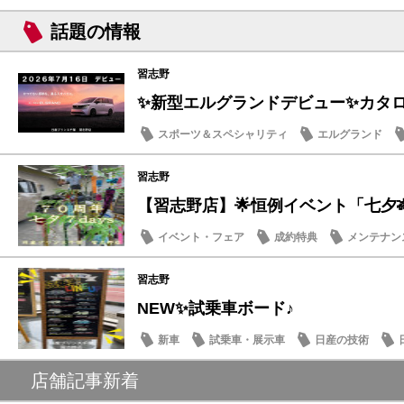
話題の情報
習志野
✨新型エルグランドデビュー✨カタログ
スポーツ＆スペシャリティ
エルグランド
話題の情報
習志野
【習志野店】🌟恒例イベント「七夕🎋７d
イベント・フェア
成約特典
メンテナン
話題の情報
習志野
NEW✨試乗車ボード♪
新車
試乗車・展示車
日産の技術
店舗記事新着