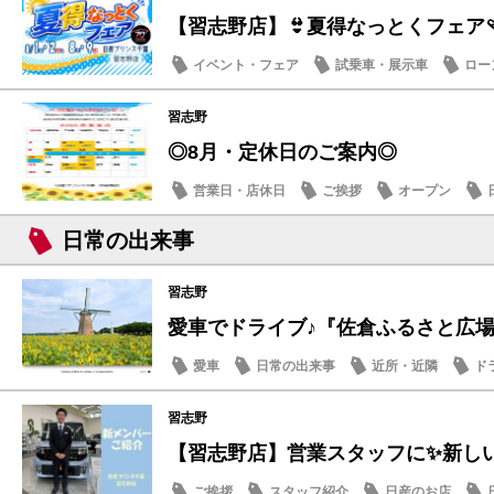
【習志野店】👙夏得なっとくフェア🩴
イベント・フェア
試乗車・展示車
ロー
日産のお店
習志野
◎8月・定休日のご案内◎
営業日・店休日
ご挨拶
オープン
日常の出来事
習志野
愛車でドライブ♪『佐倉ふるさと広場』夏
愛車
日常の出来事
近所・近隣
ド
習志野
【習志野店】営業スタッフに✨新しい仲
ご挨拶
スタッフ紹介
日産のお店