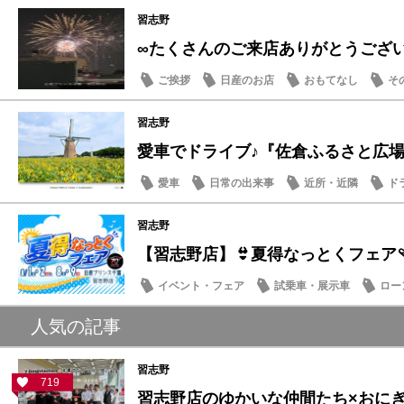
習志野
∞たくさんのご来店ありがとうござ
ご挨拶
日産のお店
おもてなし
そ
習志野
愛車でドライブ♪『佐倉ふるさと広場』夏
愛車
日常の出来事
近所・近隣
ド
習志野
【習志野店】👙夏得なっとくフェア🩴
イベント・フェア
試乗車・展示車
ロー
日産のお店
人気の記事
習志野
719
習志野店のゆかいな仲間たち×おにぎり