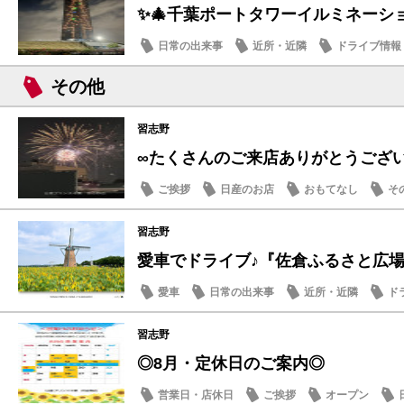
✨🎄千葉ポートタワーイルミネーショ
日常の出来事
近所・近隣
ドライブ情報
その他
習志野
∞たくさんのご来店ありがとうござ
ご挨拶
日産のお店
おもてなし
そ
習志野
愛車でドライブ♪『佐倉ふるさと広場』夏
愛車
日常の出来事
近所・近隣
ド
習志野
◎8月・定休日のご案内◎
営業日・店休日
ご挨拶
オープン