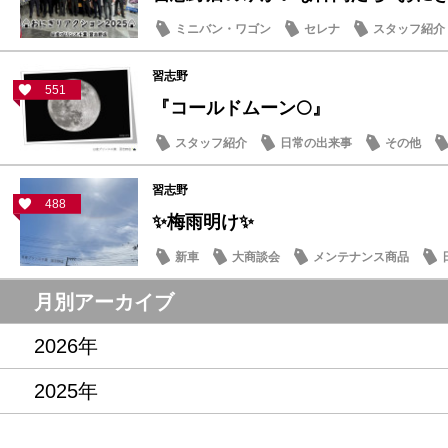
ミニバン・ワゴン
セレナ
スタッフ紹介
習志野
551
『コールドムーン🌕』
スタッフ紹介
日常の出来事
その他
習志野
488
✨梅雨明け✨
新車
大商談会
メンテナンス商品
月別アーカイブ
2026年
2025年