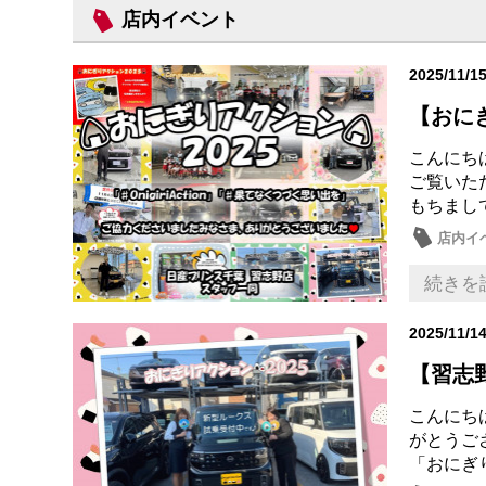
店内イベント
2025/11/1
【おにぎ
こんにち
ご覧いただ
もちまして
店内イ
続きを
2025/11/1
【習志野
こんにち
がとうござ
「おにぎり