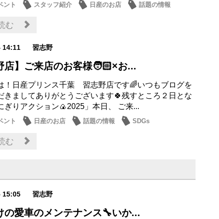
ベント
スタッフ紹介
日産のお店
話題の情報
読む
4 14:11
習志野
店】ご来店のお客様🧑🏻×お...
は！日産プリンス千葉 習志野店です🌈いつもブログを
だきましてありがとうございます🍀残すところ２日とな
ぎりアクション🍙2025」本日、 ご来...
ベント
日産のお店
話題の情報
SDGs
読む
5 15:05
習志野
の愛車のメンテナンス🔧いか...