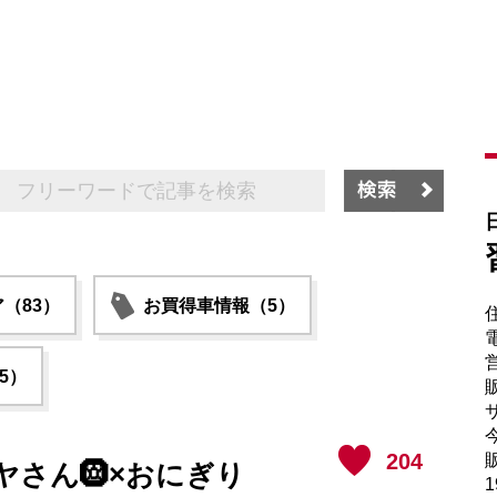
（83）
お買得車情報（5）
電
5）
販
サ
204
販
さん🛞×おにぎり
1