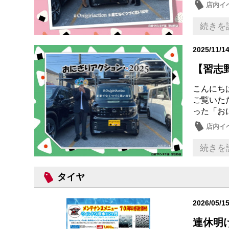
店内イ
SDGs
続きを
2025/11/1
【習志野
こんにち
ご覧いた
った「おに
店内イ
続きを
タイヤ
2026/05/1
連休明け