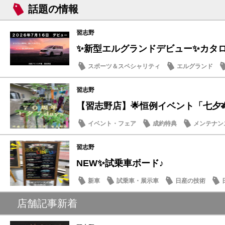
話題の情報
習志野
✨新型エルグランドデビュー✨カタログ
スポーツ＆スペシャリティ
エルグランド
話題の情報
習志野
【習志野店】🌟恒例イベント「七夕🎋７d
イベント・フェア
成約特典
メンテナン
話題の情報
習志野
NEW✨試乗車ボード♪
新車
試乗車・展示車
日産の技術
店舗記事新着