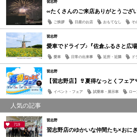
習志野
∞たくさんのご来店ありがとうござ
ご挨拶
日産のお店
おもてなし
そ
習志野
愛車でドライブ♪『佐倉ふるさと広場』夏
愛車
日常の出来事
近所・近隣
ド
習志野
【習志野店】👙夏得なっとくフェア🩴
イベント・フェア
試乗車・展示車
ロー
日産のお店
人気の記事
習志野
719
習志野店のゆかいな仲間たち×おにぎり