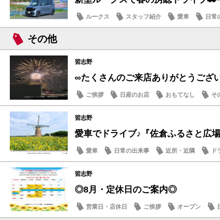
ルークス
スタッフ紹介
愛車
日常
その他
習志野
∞たくさんのご来店ありがとうござ
ご挨拶
日産のお店
おもてなし
そ
習志野
愛車でドライブ♪『佐倉ふるさと広場』夏
愛車
日常の出来事
近所・近隣
ド
習志野
◎8月・定休日のご案内◎
営業日・店休日
ご挨拶
オープン