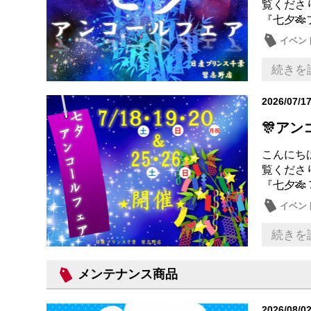
覧くださ
『七夕
イベン
メンテ
続きを
2026/07/1
🎊ア
こんにち
覧くださ
『七夕🎋
イベン
メンテ
続きを
メンテナンス商品
2026/08/0