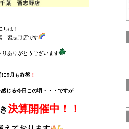
にちは！
葉 習志野店です
さりありがとうございます
間に9月も終盤
！
を感じる今日この頃・・・ですが
決算開催中！！
き
燃えております