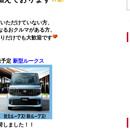
店いただけていない方、
なるおクルマがある方、
りだけでも大歓迎です
売予定
新型ルークス
荷しました！！