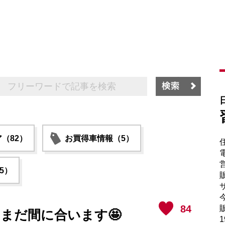
（82）
お買得車情報（5）
電
5）
販
サ
84
販
 まだ間に合います🤩
1