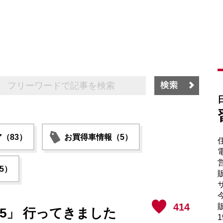
（83）
お買得車情報（5）
電
5）
販
サ
414
販
2025」 行ってきました
1