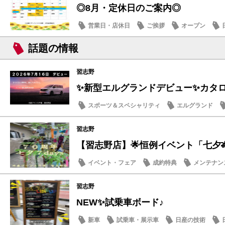
◎8月・定休日のご案内◎
営業日・店休日
ご挨拶
オープン
話題の情報
習志野
✨新型エルグランドデビュー✨カタログ
スポーツ＆スペシャリティ
エルグランド
話題の情報
習志野
【習志野店】🌟恒例イベント「七夕🎋７d
イベント・フェア
成約特典
メンテナン
話題の情報
習志野
NEW✨試乗車ボード♪
新車
試乗車・展示車
日産の技術