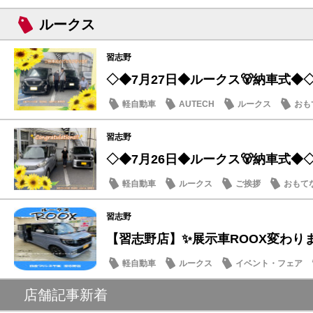
ルークス
習志野
◇◆7月27日◆ルークス🐻納車式◆
軽自動車
AUTECH
ルークス
おも
習志野
◇◆7月26日◆ルークス🐻納車式◆
軽自動車
ルークス
ご挨拶
おもて
習志野
【習志野店】✨展示車ROOX変わり
軽自動車
ルークス
イベント・フェア
店舗記事新着