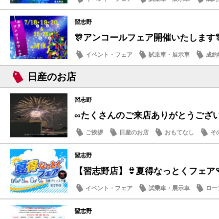
メンテナンス商品
習志野
🎊アンコールフェア開催いたします
イベント・フェア
試乗車・展示車
成約
メンテナンス商品
日産のお店
習志野
∞たくさんのご来店ありがとうござ
ご挨拶
日産のお店
おもてなし
そ
習志野
【習志野店】👙夏得なっとくフェア🩴
イベント・フェア
試乗車・展示車
ロー
日産のお店
習志野