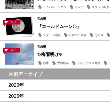
ミニバン・ワゴン
セレナ
スタッフ紹介
習志野
551
『コールドムーン🌕』
スタッフ紹介
日常の出来事
その他
習志野
488
✨梅雨明け✨
新車
大商談会
メンテナンス商品
月別アーカイブ
2026年
2025年