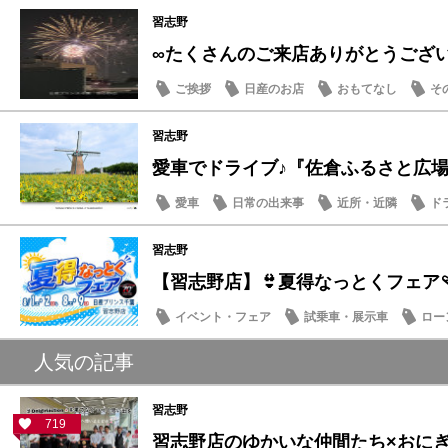
習志野
∞たくさんのご来店ありがとうござ
ご挨拶
日産のお店
おもてなし
そ
習志野
愛車でドライブ♪『佐倉ふるさと広場』夏
愛車
日常の出来事
近所・近隣
ド
習志野
【習志野店】👙夏得なっとくフェア🩴
イベント・フェア
試乗車・展示車
ロー
日産のお店
人気の記事
習志野
719
習志野店のゆかいな仲間たち×おにぎり