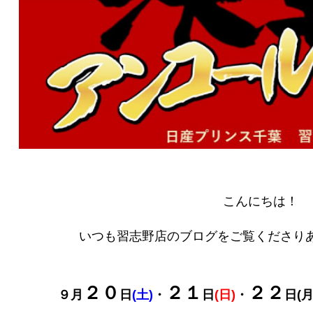
こんにちは！
いつも習志野店のブログをご覧くださりあ
２０
２１
２２
９月
日
(土)
・
日
(日)
・
日(月