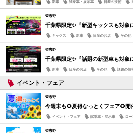
新車
試乗車・展示車
日産の技術
習志野
千葉県限定✨『新型キックスも対象に！
キックス
新車
日産のお店
その他
習志野
千葉県限定✨『話題の新型車も対象に！
新車
日産のお店
その他
話題の情
イベント・フェア
習志野
今週末も🌻夏得なっとくフェア🌻開
イベント・フェア
試乗車・展示車
ロー
営業日・店休日
習志野