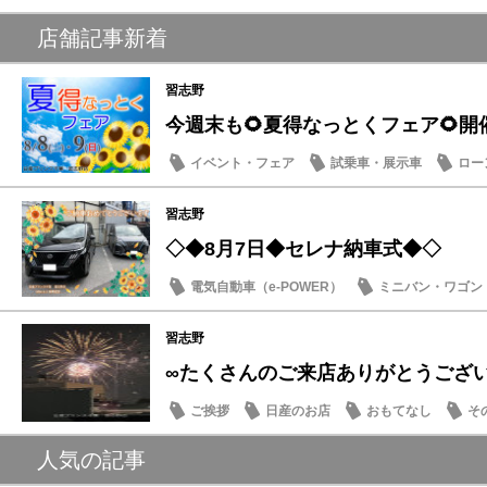
店舗記事新着
習志野
今週末も🌻夏得なっとくフェア🌻開
イベント・フェア
試乗車・展示車
ロー
営業日・店休日
習志野
◇◆8月7日◆セレナ納車式◆◇
電気自動車（e-POWER）
ミニバン・ワゴン
納車式
習志野
∞たくさんのご来店ありがとうござ
ご挨拶
日産のお店
おもてなし
そ
人気の記事