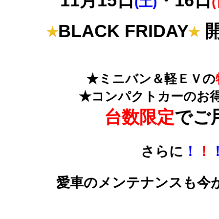
11月15日
・16日
(土)
(
BLACK FRIDAY
開
★ミニバン＆軽ＥＶの
★コンパクトカーのお
台数限定
でご
さらに
！
！
愛車のメンテナンスも今が