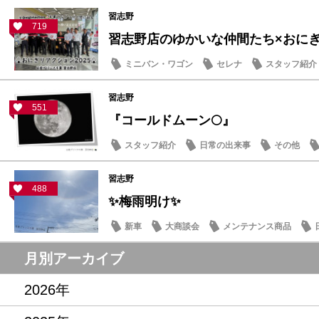
習志野
719
習志野店のゆかいな仲間たち×おにぎり
ミニバン・ワゴン
セレナ
スタッフ紹介
習志野
551
『コールドムーン🌕』
スタッフ紹介
日常の出来事
その他
習志野
488
✨梅雨明け✨
新車
大商談会
メンテナンス商品
月別アーカイブ
2026年