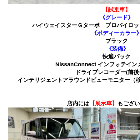
【試乗車】
《グレード》
ハイウェイスターＧターボ プロパイロッ
《ボディーカラー
ブラック
《装備》
快適
パック
NissanConnect
インフォテイン
ドライブレコーダー
(
前後
インテリジェントアラウンドビューモニター
（
店内には
【展示車】
もござい