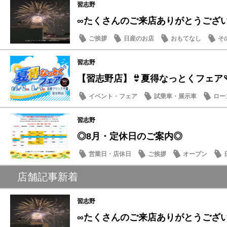
習志野
∞たくさんのご来店ありがとうござ
ご挨拶
日産のお店
おもてなし
そ
習志野
【習志野店】👙夏得なっとくフェア🩴
イベント・フェア
試乗車・展示車
ロー
日産のお店
習志野
◎8月・定休日のご案内◎
営業日・店休日
ご挨拶
オープン
店舗記事新着
習志野
∞たくさんのご来店ありがとうござ