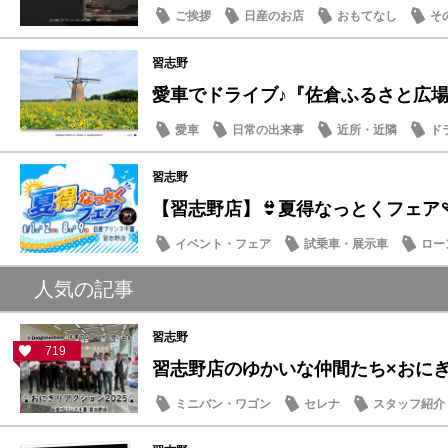
ご挨拶
日産のお店
おもてなし
そ
習志野
愛車でドライブ♪『佐倉ふるさと広場』夏
愛車
日常の出来事
近所・近隣
ド
習志野
【習志野店】👙夏得なっとくフェア🩴
イベント・フェア
試乗車・展示車
ロー
日産のお店
人気の記事
習志野
719
習志野店のゆかいな仲間たち×おにぎり
ミニバン・ワゴン
セレナ
スタッフ紹介