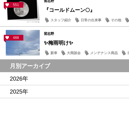
習志野
551
『コールドムーン🌕』
スタッフ紹介
日常の出来事
その他
習志野
488
✨梅雨明け✨
新車
大商談会
メンテナンス商品
月別アーカイブ
2026年
2025年