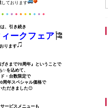
業
しております
では、引き続き
ウィークフェア
🎏
おります
げさまで70周年』ということで
ち
✨
を込めて、
ード・台数限定で
70周年スペシャル価格で
いただきました
😊
、サービスメニューも