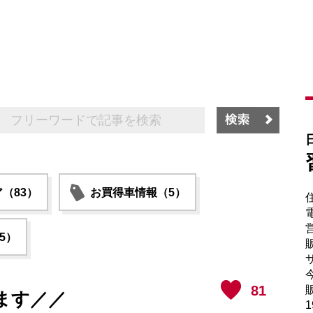
（83）
お買得車情報（5）
電
5）
販
サ
81
販
ます／／
1