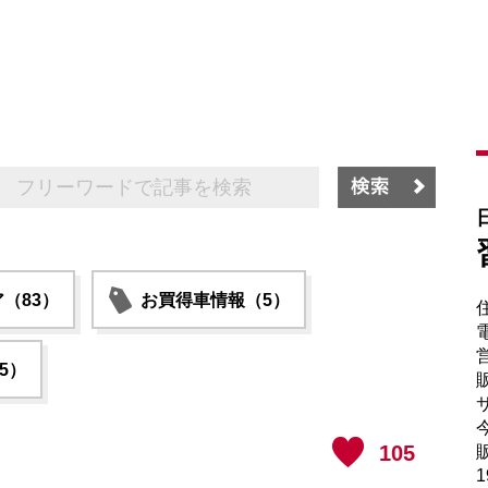
（83）
お買得車情報（5）
電
5）
販
サ
105
販
1