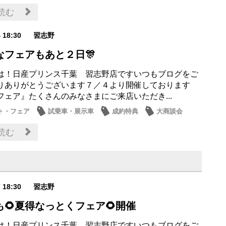
ナンス商品
日産のお店
読む
4 18:30
習志野
なフェアもあと２日🎊
は！日産プリンス千葉 習志野店ですいつもブログをご
りありがとうございます７／４より開催しております
フェア』たくさんのみなさまにご来店いただき...
ト・フェア
試乗車・展示車
成約特典
大商談会
ナンス商品
読む
7 18:30
習志野
も🌻夏得なっとくフェア🌻開催
は！日産プリンス千葉 習志野店ですいつもブログをご