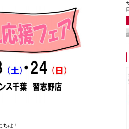
サ
日
にちは！