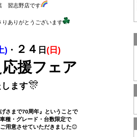
葉 習志野店です
さりありがとうございます
２４
土)
・
日
(日)
え応援フェア
🎊
たします
げさまで70周年』ということで
車種・グレード・台数限定で
ご用意させていただきました
😊