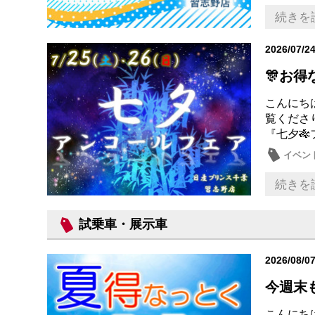
メンテ
続きを
2026/07/2
🎊お得
こんにち
覧くださ
『七夕
イベン
メンテ
続きを
試乗車・展示車
2026/08/0
今週末
こんにち