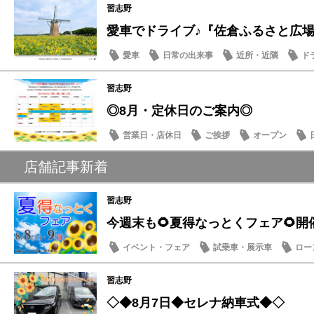
習志野
愛車でドライブ♪『佐倉ふるさと広場』夏
愛車
日常の出来事
近所・近隣
ド
習志野
◎8月・定休日のご案内◎
営業日・店休日
ご挨拶
オープン
店舗記事新着
習志野
今週末も🌻夏得なっとくフェア🌻開
イベント・フェア
試乗車・展示車
ロー
営業日・店休日
習志野
◇◆8月7日◆セレナ納車式◆◇