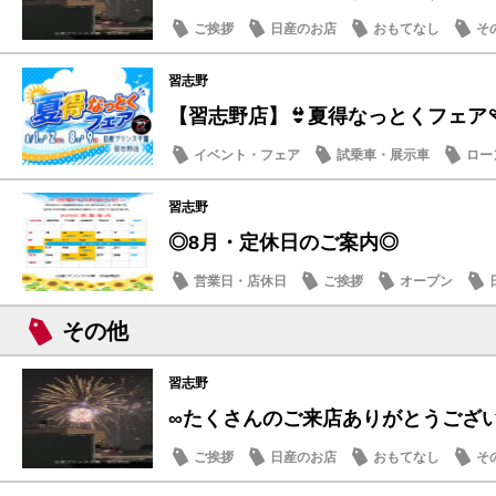
ご挨拶
日産のお店
おもてなし
そ
習志野
【習志野店】👙夏得なっとくフェア🩴
イベント・フェア
試乗車・展示車
ロー
日産のお店
習志野
◎8月・定休日のご案内◎
営業日・店休日
ご挨拶
オープン
その他
習志野
∞たくさんのご来店ありがとうござ
ご挨拶
日産のお店
おもてなし
そ