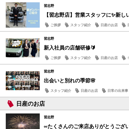
習志野
【習志野店】営業スタッフに✨新しい仲
ご挨拶
スタッフ紹介
日産のお店
習志野
新入社員の店舗研修🔰
ご挨拶
スタッフ紹介
日産のお店
習志野
出会いと別れの季節🌸
スタッフ紹介
日産のお店
日常の出来事
日産のお店
習志野
∞たくさんのご来店ありがとうござ