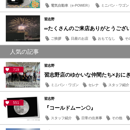
電気自動車（e-POWER）
ミニバン・ワゴン
納車式
習志野
∞たくさんのご来店ありがとうござ
ご挨拶
日産のお店
おもてなし
そ
人気の記事
習志野
719
習志野店のゆかいな仲間たち×おにぎり
ミニバン・ワゴン
セレナ
スタッフ紹介
習志野
551
『コールドムーン🌕』
スタッフ紹介
日常の出来事
その他