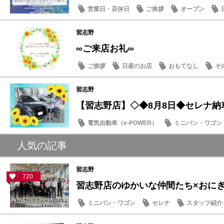
営業日・店休日
ご挨拶
オープン
習志野
∞ご来店お礼∞
ご挨拶
日産のお店
おもてなし
そ
習志野
【習志野店】◇◆8月8日◆セレナ納
電気自動車（e-POWER）
ミニバン・ワゴン
納車式
人気の記事
習志野
720
習志野店のゆかいな仲間たち×おにぎり
ミニバン・ワゴン
セレナ
スタッフ紹介