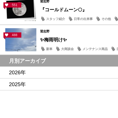
習志野
551
『コールドムーン🌕』
スタッフ紹介
日常の出来事
その他
習志野
488
✨梅雨明け✨
新車
大商談会
メンテナンス商品
月別アーカイブ
2026年
2025年