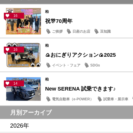
柏
16
祝🎊70周年
ご挨拶
日産のお店
豆知識
柏
16
🍙おにぎりアクション🍙2025
イベント・フェア
SDGs
柏
14
New SERENA 試乗できます♪
電気自動車（e-POWER）
試乗車・展示車
月別アーカイブ
2026年