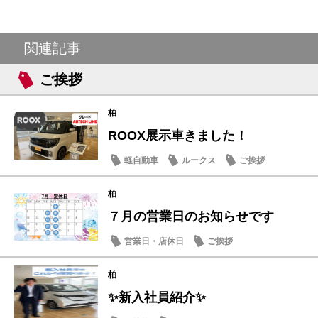
関連記事
ご挨拶
柏
ROOX展示車きました！
軽自動車
ルークス
ご挨拶
柏
７月の営業日のお知らせです
営業日・店休日
ご挨拶
柏
✨新入社員紹介✨