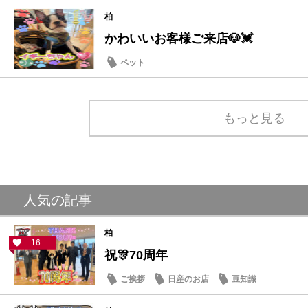
柏
かわいいお客様ご来店🐶💓
ペット
もっと見る
人気の記事
柏
16
祝🎊70周年
ご挨拶
日産のお店
豆知識