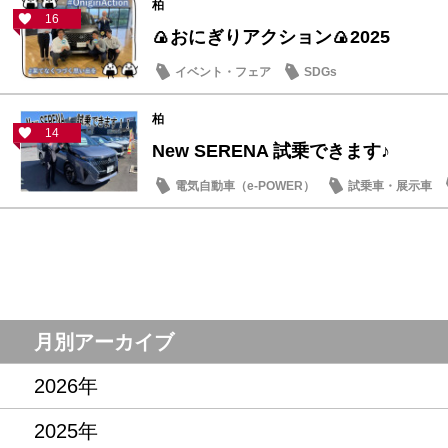
柏
16
🍙おにぎりアクション🍙2025
イベント・フェア
SDGs
柏
14
New SERENA 試乗できます♪
電気自動車（e-POWER）
試乗車・展示車
月別アーカイブ
2026年
2025年