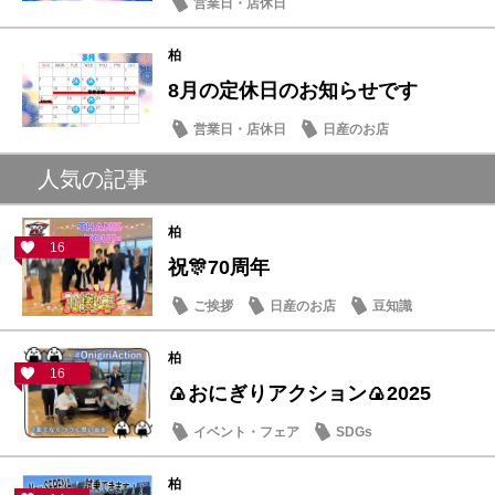
営業日・店休日
柏
8月の定休日のお知らせです
営業日・店休日
日産のお店
人気の記事
柏
16
祝🎊70周年
ご挨拶
日産のお店
豆知識
柏
16
🍙おにぎりアクション🍙2025
イベント・フェア
SDGs
柏