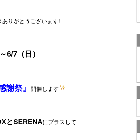
きありがとうございます!
）～6/7（日）
様感謝祭』
開催します
OXとSERENA
にプラスして