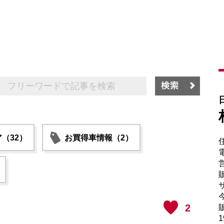
（32）
お買得車情報（2）
電
販
サ
2
販
1