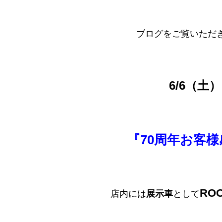
ブログをご覧いただ
6/6（土
『70周年お客
RO
店内には
展示車
として