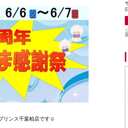
サ
日
プリンス千葉柏店です☺