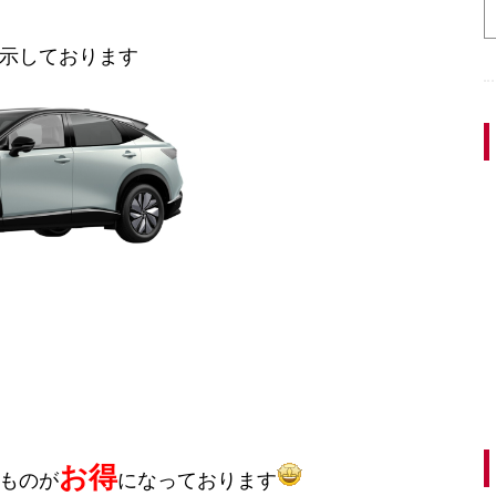
示しております
お得
ものが
になっております