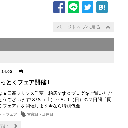
ページトップへ戻る
7 14:05
柏
なっとくフェア開催‼️
は★日産プリンス千葉 柏店です☺ブログをご覧いただ
とうございます!８/８（土）～８/９（日）の２日間『夏
くフェア』を開催します今なら特別低金...
ト・フェア
営業日・店休日
読む