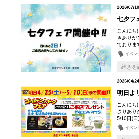
2026/07/1
七夕フェ
こんにち
きありがと
ております
イベン
続きを
2026/04/2
明日よ
こんにち
さりあり
5/10日
イベン
日産の