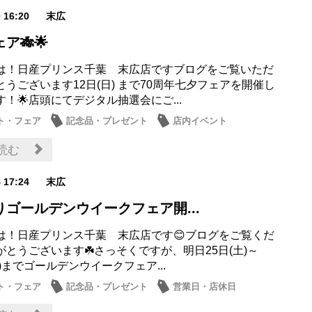
0 16:20
末広
ア🎋🌟
は！日産プリンス千葉 末広店ですブログをご覧いただ
うございます12日(日) まで70周年七夕フェアを開催し
！🌟店頭にてデジタル抽選会にご...
ト・フェア
記念品・プレゼント
店内イベント
読む
4 17:24
末広
りゴールデンウイークフェア開...
は！日産プリンス千葉 末広店です😊ブログをご覧くだ
がとうございます☘️さっそくですが、明日25日(土)～
(日)までゴールデンウイークフェア...
ト・フェア
記念品・プレゼント
営業日・店休日
お店
その他