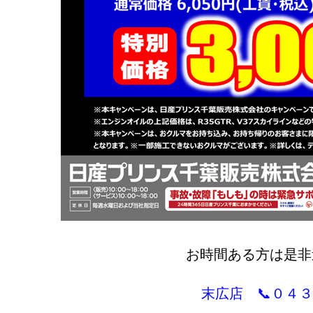
お時間ある方は是非
末広店 📞０４