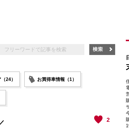
（24）
お買得車情報（1）
電
）
販
サ
2
販
／
1