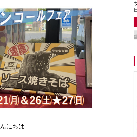
サ
日
んにちは