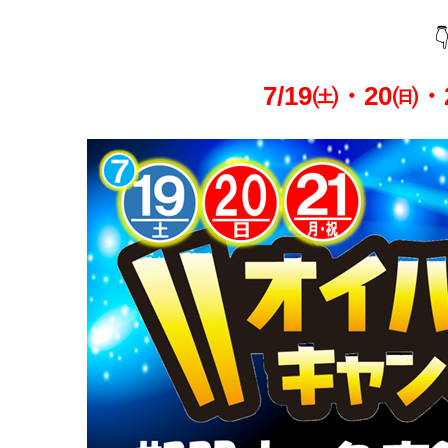

7/19㈯・20㈰