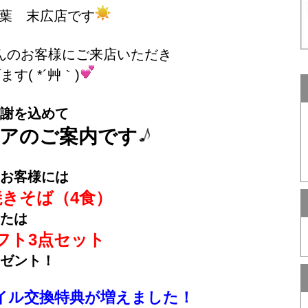
葉 末広店です
んのお客様にご来店いただき
す( *´艸｀)
謝を込めて
アのご案内です
お客様には
きそば（4食）
たは
フト3点セット
ゼント！
イル交換特典が増えました！