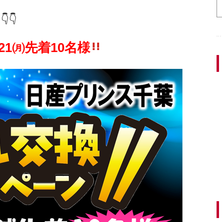
👇👇
・21㈪先着10名様