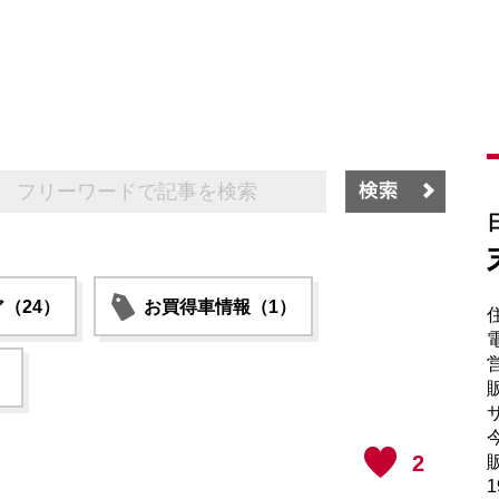
（24）
お買得車情報（1）
電
）
販
サ
2
販
1