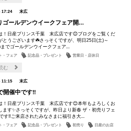
4 17:24
末広
りゴールデンウイークフェア開...
は！日産プリンス千葉 末広店です😊ブログをご覧くだ
がとうございます☘️さっそくですが、明日25日(土)～
(日)までゴールデンウイークフェア...
ト・フェア
記念品・プレゼント
営業日・店休日
お店
その他
読む
5 11:15
末広
で開催中です‼️
は！日産プリンス千葉 末広店です😊本年もよろしくお
します✨さっそくですが、昨日より新春 ザ・初売りフェ
です‼ご来店されたみなさまに福引き大...
ト・フェア
記念品・プレゼント
初売り
日産のお店