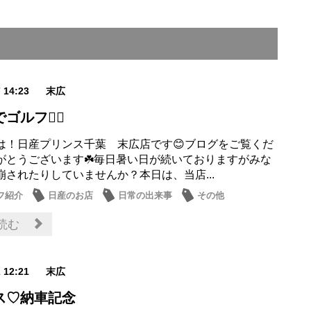
7 14:23
末広
ルフ🏌️‍♂️
は！日産プリンス千葉 末広店です😊ブログをご覧くだ
がとうございます☘️毎日暑い日が続いておりますがみな
崩されたりしていませんか？本日は、当店...
フ紹介
日産のお店
日常の出来事
その他
読む
2 12:21
末広
ス♡納車記念