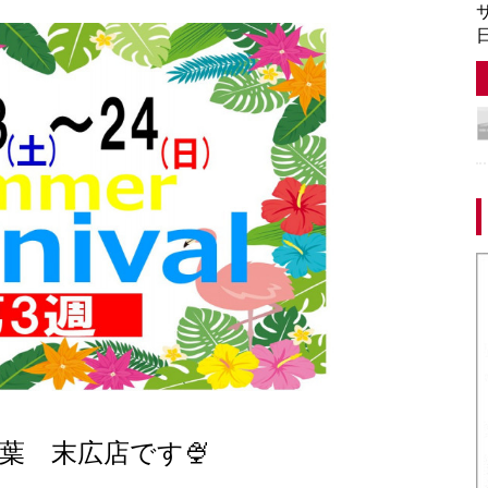
サ
日
葉 末広店です🍨