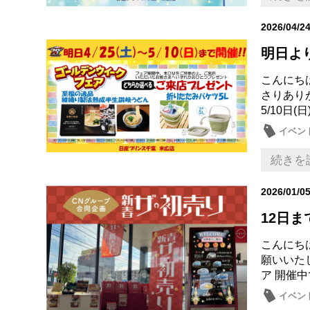
2026/04/2
明日よ
こんにち
さりあり
5/10日
イベン
日産の
続きを
2026/01/0
12日ま
こんにち
願いいた
ア 開催中
イベン