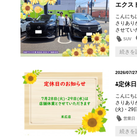
エクス
こんにち
さりあり
させていた
SUV
続きを
2026/07/2
⁂定休
こんにち
さりあり
(火)・2
営業日
続きを