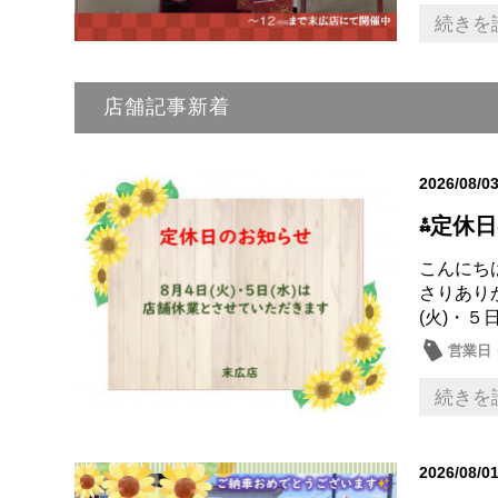
話題の
続きを
店舗記事新着
2026/08/0
⁂定休
こんにち
さりあり
(火)・５
営業日
続きを
2026/08/0