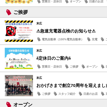
営業日・店休日
オープン
日産のお店
ご挨拶
末広
⚠急速充電器点検のお知らせ⚠
電気自動車（100%電気自動車）
充電
末広
⁂定休日のご案内⁂
営業日・店休日
ご挨拶
オープン
末広
おかげさまで創立70周年を迎えまし
ご挨拶
スタッフ紹介
日産のお店
オープン