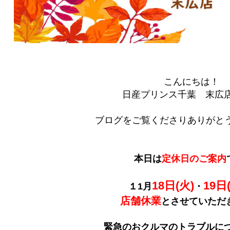
こんにちは！
日産プリンス千葉 末広
ブログをご覧くださりありがとう
本日は
定休日のご案内
18日(火)
19日
１1月
・
店舗休業
とさせていただ
緊急のおクルマのトラブルに