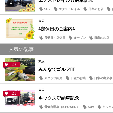
エクストレイル☆納車記念
SUV
エクストレイル
日産のお店
末広
⁂定休日のご案内⁂
営業日・店休日
オープン
日産のお店
人気の記事
末広
116
みんなでゴルフ🏌️‍♂️
スタッフ紹介
日産のお店
日常の出来事
末広
111
キックス♡納車記念
電気自動車（e-POWER）
SUV
キック