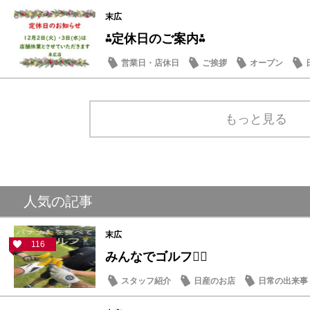
末広
⁂定休日のご案内⁂
営業日・店休日
ご挨拶
オープン
もっと見る
人気の記事
末広
116
みんなでゴルフ🏌️‍♂️
スタッフ紹介
日産のお店
日常の出来事