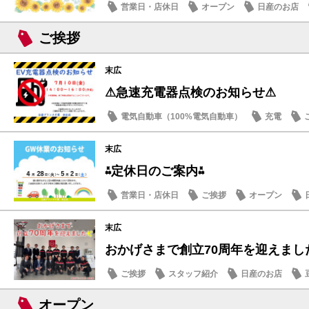
営業日・店休日
オープン
日産のお店
ご挨拶
末広
⚠急速充電器点検のお知らせ⚠
電気自動車（100%電気自動車）
充電
末広
⁂定休日のご案内⁂
営業日・店休日
ご挨拶
オープン
末広
おかげさまで創立70周年を迎えまし
ご挨拶
スタッフ紹介
日産のお店
オープン