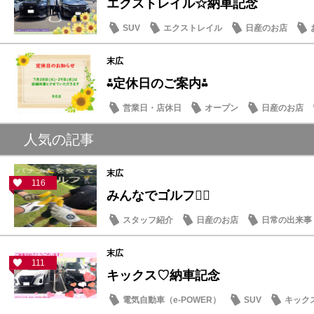
エクストレイル☆納車記念
SUV
エクストレイル
日産のお店
末広
⁂定休日のご案内⁂
営業日・店休日
オープン
日産のお店
人気の記事
末広
116
みんなでゴルフ🏌️‍♂️
スタッフ紹介
日産のお店
日常の出来事
末広
111
キックス♡納車記念
電気自動車（e-POWER）
SUV
キック