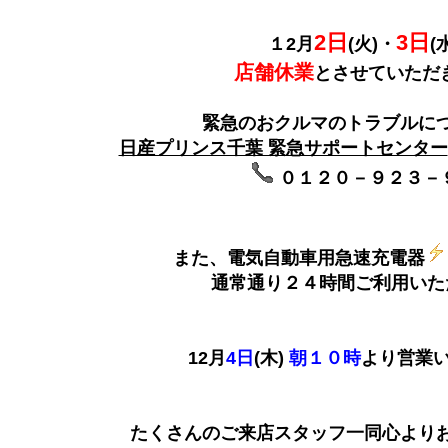
2日
3日
１2月
(火)・
(
店舗休業
とさせていただ
緊急のおクルマのトラブルに
日産プリンス千葉 緊急サポートセンター
０１２０－９２３－
また、電気自動車用急速充電器
通常通り２４時間ご利用いた
12月
4日
(木)
朝１０時
より営業
たくさんのご来店スタッフ一同心よりお