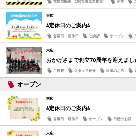
電気自動車（100%電気自動車）
充電
末広
⁂定休日のご案内⁂
営業日・店休日
ご挨拶
オープン
末広
おかげさまで創立70周年を迎えまし
ご挨拶
スタッフ紹介
日産のお店
オープン
末広
⁂定休日のご案内⁂
営業日・店休日
オープン
日産のお店
末広