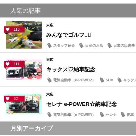
人気の記事
末広
116
みんなでゴルフ🏌️‍♂️
スタッフ紹介
日産のお店
日常の出来事
末広
111
キックス♡納車記念
電気自動車（e-POWER）
SUV
キック
末広
62
セレナ e-POWER☆納車記念
電気自動車（e-POWER）
セレナ
愛車
月別アーカイブ