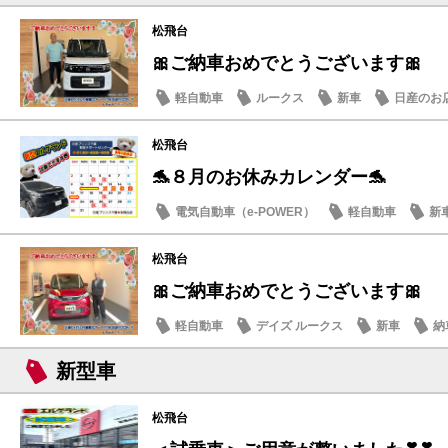
松飛台
🎀ご納車おめでとうございます🎀
軽自動車
ルークス
新車
日産のお
松飛台
🐬８月のお休みカレンダー🐬
電気自動車（e-POWER）
軽自動車
新
日産のお店
松飛台
🎀ご納車おめでとうございます🎀
軽自動車
デイズ ルークス
新車
納
新型車
松飛台