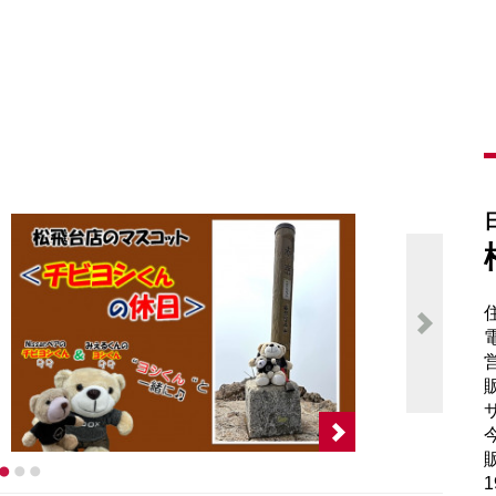
電
販
サ
販
1