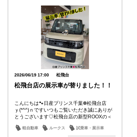
2026/06/19 17:00
松飛台
松飛台店の展示車が替りました！！
こんにちは🐾日産プリンス千葉❁松飛台店
ｙ(*^^)ｎですいつもご覧いただき誠にありが
とうございます♡松飛台店の新型ROOXの＜
展...
軽自動車
ルークス
試乗車・展示車