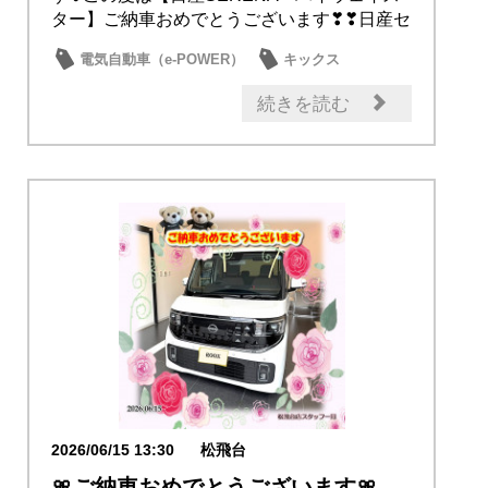
ター】ご納車おめでとうございます❣❣日産セ
レナ...
電気自動車（e-POWER）
キックス
試乗車・展示車
新型車
日産のお店
続きを読む
2026/06/15 13:30
松飛台
🎀ご納車おめでとうございます🎀