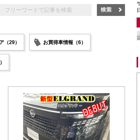
サ
日
ア（29）
お買得車情報（6）
6）