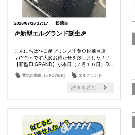
2026/07/16 17:17
松飛台
🎉新型エルグランド誕生🎉
こんにちは🐾日産プリンス千葉🌻松飛台店
ｙ(*^^)ｎです大変お待たせを致しました！！
【新型ELGRAND】が本日（７月１６日）D...
電気自動車（e-POWER）
エルグランド
試乗車・展示車
新型車
日産のお店
続きを読む