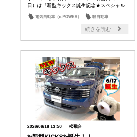
日）は『新型キックス誕生記念★スペシャル
フェ...
電気自動車（e-POWER）
軽自動車
ルークス
キックス
新型車
続きを読む
2026/06/18 13:50
松飛台
✨新型KICKS✨誕生！！