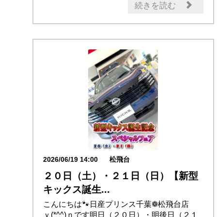
試乗車・展示車
新型車
日産のお店
続きを読む
2026/06/19 14:00
松飛台
２０日（土）・２１日（日）【新型
キックス誕生...
こんにちは🐾日産プリンス千葉❁松飛台店
ｙ(*^^)ｎです明日（２０日）・明後日（２１