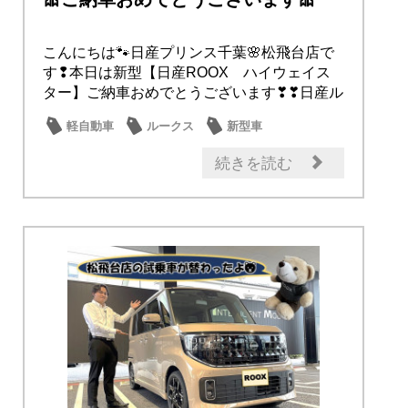
こんにちは🐾日産プリンス千葉🌸松飛台店で
す❢本日は新型【日産ROOX ハイウェイス
ター】ご納車おめでとうございます❣❣日産ル
ークス...
軽自動車
ルークス
新型車
日産のお店
納車式
続きを読む