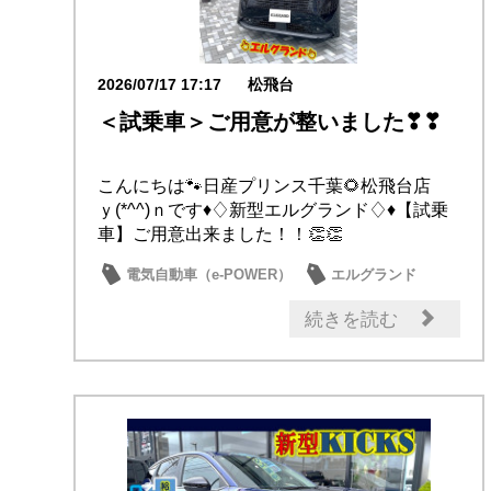
2026/07/17 17:17
松飛台
＜試乗車＞ご用意が整いました❣❣
こんにちは🐾日産プリンス千葉🌻松飛台店
ｙ(*^^)ｎです♦♢新型エルグランド♢♦【試乗
車】ご用意出来ました！！👏👏
★♢★♢★♢★...
電気自動車（e-POWER）
エルグランド
試乗車・展示車
新型車
日産のお店
続きを読む