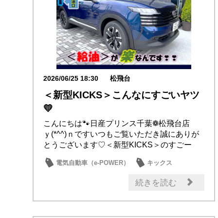
2026/06/25 18:30
松飛台
＜新型KICKS＞こんなにすごいヤツ
💛
こんにちは🐾日産プリンス千葉❁松飛台店
ｙ(*^^)ｎですいつもご覧いただき誠にありが
とうございます♡＜新型KICKS＞のすごー
く...
電気自動車（e-POWER）
キックス
試乗車・展示車
新型車
日産のお店
続きを読む