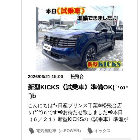
2026/06/21 15:00
松飛台
新型KICKS《試乗車》準備OK(`･ω･
´)b
こんにちは🐾日産プリンス千葉❁松飛台店
ｙ(*^^)ｎです📢お待たせ致しました📢本日
（６／２１）新型KICKSの《試乗車》準備が
整...
電気自動車（e-POWER）
キックス