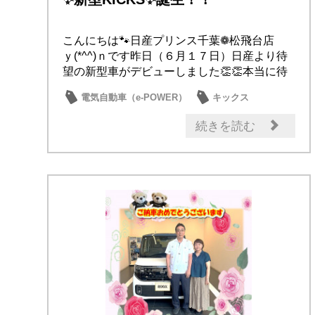
こんにちは🐾日産プリンス千葉❁松飛台店
ｙ(*^^)ｎです昨日（６月１７日）日産より待
望の新型車がデビューしました👏👏本当に待
って...
電気自動車（e-POWER）
キックス
試乗車・展示車
新型車
日産のお店
続きを読む