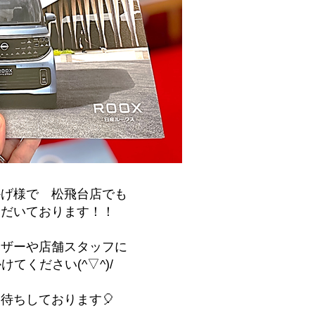
かげ様で 松飛台店でも
ただいております！！
イザーや店舗スタッフに
てください(^▽^)/
待ちしております🎈