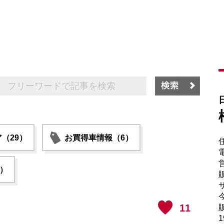
（29）
お買得車情報（6）
電
6）
販
サ
11
販
1