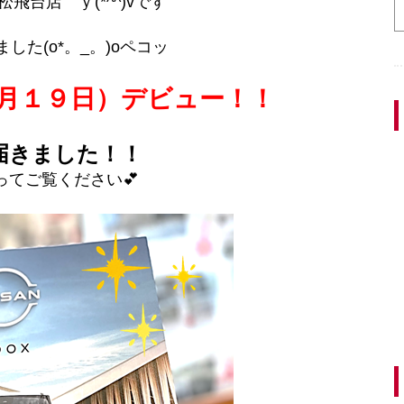
飛台店 ｙ(*^^)vです
した(o*。_。)oペコッ
９月１９日）デビュー！！
届きました！！
ってご覧ください💕