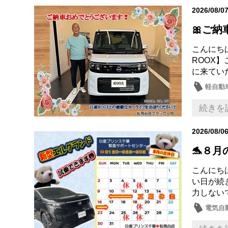
2026/08/0
🎀ご納
こんにち
ROOX
に来てい
軽自動
続きを
2026/08/0
🐬８月
こんにちは
い日が続
力しない
電気自動
日産の