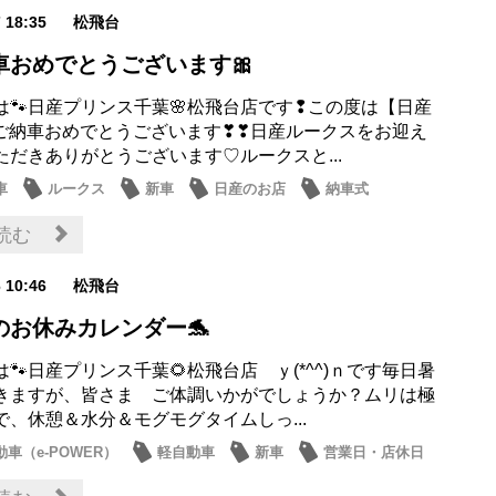
7 18:35
松飛台
車おめでとうございます🎀
は🐾日産プリンス千葉🌸松飛台店です❢この度は【日産
】ご納車おめでとうございます❣❣日産ルークスをお迎え
ただきありがとうございます♡ルークスと...
車
ルークス
新車
日産のお店
納車式
読む
6 10:46
松飛台
のお休みカレンダー🐬
🐾日産プリンス千葉🌻松飛台店 ｙ(*^^)ｎです毎日暑
きますが、皆さま ご体調いかがでしょうか？ムリは極
で、休憩＆水分＆モグモグタイムしっ...
車（e-POWER）
軽自動車
新車
営業日・店休日
お店