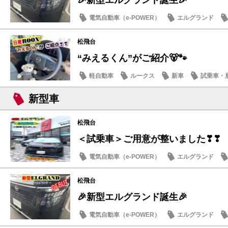
電気自動車（e-POWER）
エルグランド
日産のお店
松飛台
“みえるくん”がご紹介🐻🐾
軽自動車
ルークス
新車
試乗車・
新型車
松飛台
＜試乗車＞ご用意が整いました❣❣
電気自動車（e-POWER）
エルグランド
日産のお店
松飛台
🎉新型エルグランド誕生🎉
電気自動車（e-POWER）
エルグランド
日産のお店