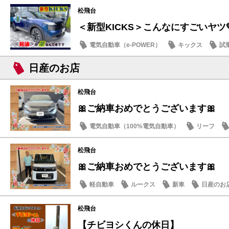
松飛台
＜新型KICKS＞こんなにすごいヤツ
電気自動車（e-POWER）
キックス
試
日産のお店
日産のお店
松飛台
🎀ご納車おめでとうございます🎀
電気自動車（100%電気自動車）
リーフ
松飛台
🎀ご納車おめでとうございます🎀
軽自動車
ルークス
新車
日産のお
松飛台
【チビヨシくんの休日】