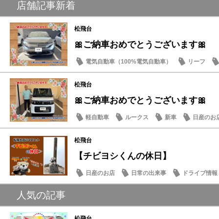
店舗記事新着
松飛台
🎀ご納車おめでとうございます🎀
電気自動車（100%電気自動車）
リーフ
松飛台
🎀ご納車おめでとうございます🎀
軽自動車
ルークス
新車
日産のお
松飛台
【チビヨシくんの休日】
日産のお店
日常の出来事
ドライブ情報
人気の記事
松飛台