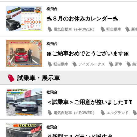
松飛台
🐬８月のお休みカレンダー🐬
電気自動車（e-POWER）
軽自動車
新
日産のお店
松飛台
🎀ご納車おめでとうございます🎀
軽自動車
デイズ ルークス
新車
納
試乗車・展示車
松飛台
＜試乗車＞ご用意が整いました❣❣
電気自動車（e-POWER）
エルグランド
日産のお店
松飛台
🎉新型エルグランド誕生🎉