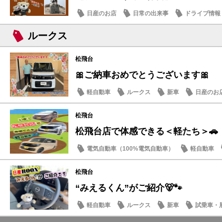
日産のお店
日常の出来事
ドライブ情報
ルークス
松飛台
🎀ご納車おめでとうございます🎀
軽自動車
ルークス
新車
日産のお
松飛台
松飛台店で体感できる＜軽たち＞🚗
電気自動車（100%電気自動車）
軽自動車
サクラ
松飛台
“みえるくん”がご紹介🐻🐾
軽自動車
ルークス
新車
試乗車・