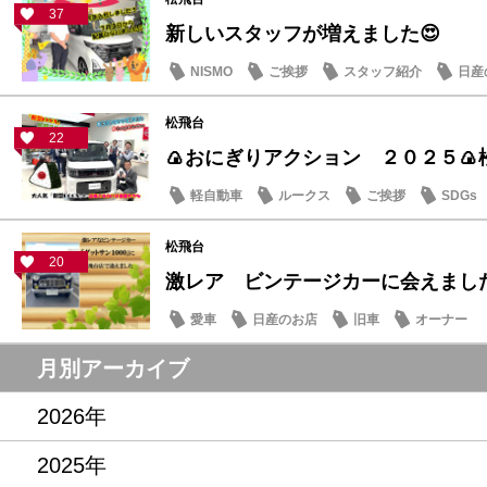
37
新しいスタッフが増えました😍
NISMO
ご挨拶
スタッフ紹介
日産
松飛台
22
🍙おにぎりアクション ２０２５🍙
軽自動車
ルークス
ご挨拶
SDGs
松飛台
20
激レア ビンテージカーに会えまし
愛車
日産のお店
旧車
オーナー
月別アーカイブ
2026年
2025年