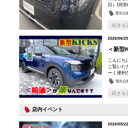
日）DEB
電気自動
新型車
続きを
2026/06/2
＜新型K
こんにちは
ご覧いた
ーく便利な
電気自動
新型車
続きを
店内イベント
2026/05/2