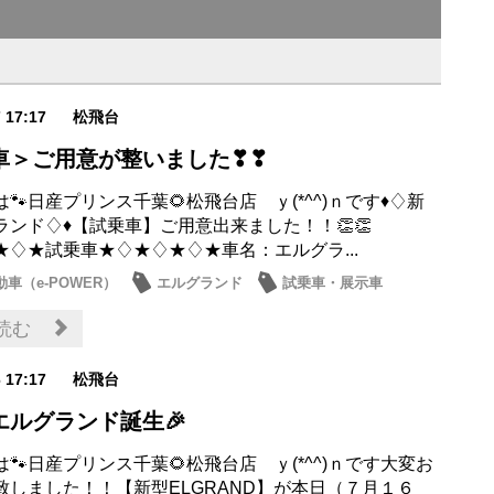
7 17:17
松飛台
車＞ご用意が整いました❣❣
🐾日産プリンス千葉🌻松飛台店 ｙ(*^^)ｎです♦♢新
ランド♢♦【試乗車】ご用意出来ました！！👏👏
★♢★試乗車★♢★♢★♢★車名：エルグラ...
車（e-POWER）
エルグランド
試乗車・展示車
日産のお店
読む
6 17:17
松飛台
エルグランド誕生🎉
🐾日産プリンス千葉🌻松飛台店 ｙ(*^^)ｎです大変お
致しました！！【新型ELGRAND】が本日（７月１６