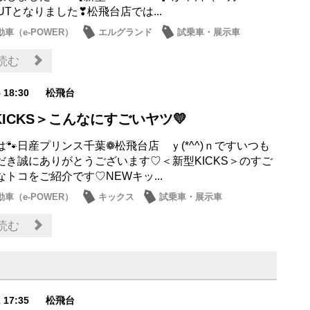
UTとなりました❣松飛台店では...
車（e-POWER）
エルグランド
試乗車・展示車
日産のお店
読む
5 18:30
松飛台
ICKS＞こんなにすごいヤツ💛
🐾日産プリンス千葉❁松飛台店 ｙ(*^^)ｎですいつも
だき誠にありがとうございます♡＜新型KICKS＞のすご
トコをご紹介です♡NEWキッ...
車（e-POWER）
キックス
試乗車・展示車
日産のお店
読む
2 17:35
松飛台