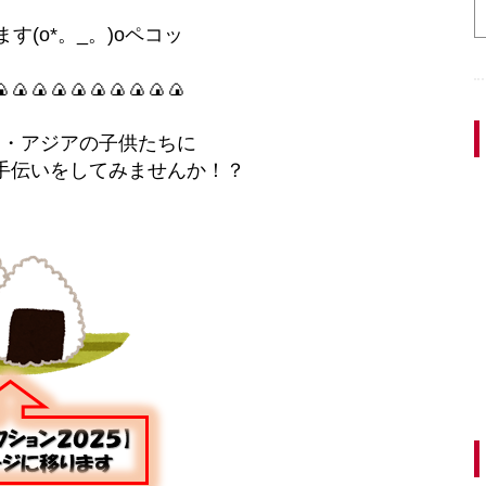
す(o*。_。)oペコッ
🍙🍙🍙🍙🍙🍙🍙🍙🍙🍙
カ・アジアの子供たちに
手伝いをしてみませんか！？