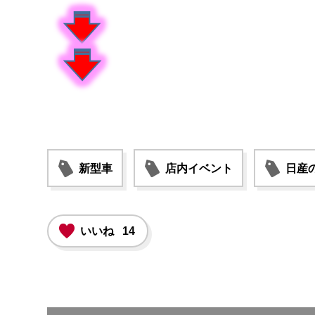
新型車
店内イベント
日産
いいね
14