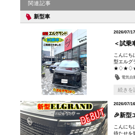
関連記事
新型車
2026/07/1
＜試乗
こんにちは
型エルグ
★♢★♢
電気自動
新型車
続きを
2026/07/1
🎉新型
こんにちは
待たせを