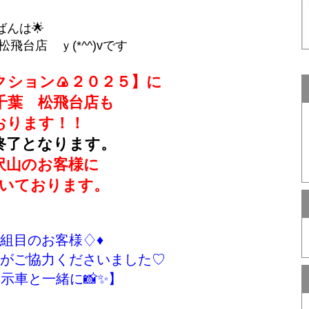
ばんは🌟
飛台店 ｙ(*^^)vです
ション🍙２０２５】に
千葉 松飛台店も
おります！！
終了となります。
沢山のお客様に
いております。
２組目のお客様♢♦
がご協力くださいました♡
展示車と一緒に📸✨】