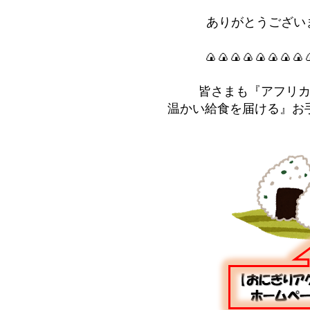
ありがとうございま
🍙🍙🍙🍙🍙🍙🍙🍙
皆さまも『アフリ
温かい給食を届ける』お