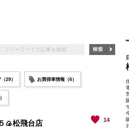
（29）
お買得車情報（6）
電
6）
販
サ
14
販
５🍙松飛台店
1