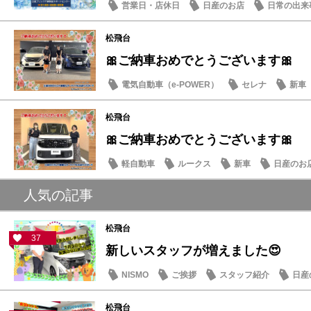
営業日・店休日
日産のお店
日常の出来
松飛台
🎀ご納車おめでとうございます🎀
電気自動車（e-POWER）
セレナ
新車
松飛台
🎀ご納車おめでとうございます🎀
軽自動車
ルークス
新車
日産のお
人気の記事
松飛台
37
新しいスタッフが増えました😍
NISMO
ご挨拶
スタッフ紹介
日産
松飛台