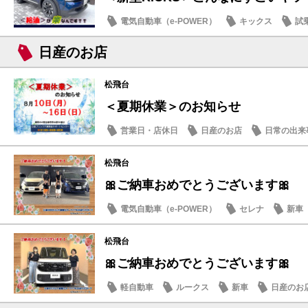
電気自動車（e-POWER）
キックス
試
日産のお店
日産のお店
松飛台
＜夏期休業＞のお知らせ
営業日・店休日
日産のお店
日常の出来
松飛台
🎀ご納車おめでとうございます🎀
電気自動車（e-POWER）
セレナ
新車
松飛台
🎀ご納車おめでとうございます🎀
軽自動車
ルークス
新車
日産のお