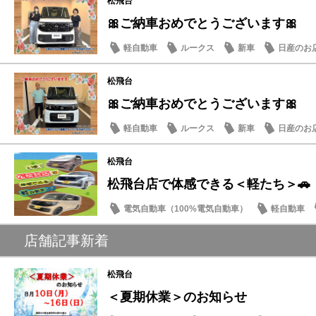
松飛台
🎀ご納車おめでとうございます🎀
軽自動車
ルークス
新車
日産のお
松飛台
🎀ご納車おめでとうございます🎀
軽自動車
ルークス
新車
日産のお
松飛台
松飛台店で体感できる＜軽たち＞🚗
電気自動車（100%電気自動車）
軽自動車
サクラ
店舗記事新着
松飛台
＜夏期休業＞のお知らせ