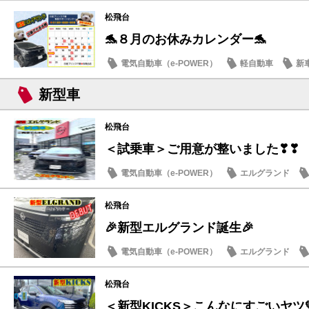
松飛台
🐬８月のお休みカレンダー🐬
電気自動車（e-POWER）
軽自動車
新
日産のお店
新型車
松飛台
＜試乗車＞ご用意が整いました❣❣
電気自動車（e-POWER）
エルグランド
日産のお店
松飛台
🎉新型エルグランド誕生🎉
電気自動車（e-POWER）
エルグランド
日産のお店
松飛台
＜新型KICKS＞こんなにすごいヤツ