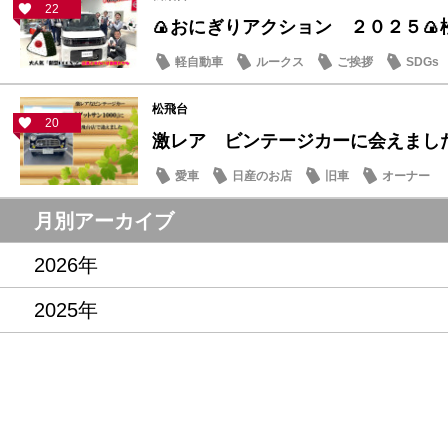
22
🍙おにぎりアクション ２０２５🍙
軽自動車
ルークス
ご挨拶
SDGs
松飛台
20
激レア ビンテージカーに会えまし
愛車
日産のお店
旧車
オーナー
月別アーカイブ
2026年
2025年