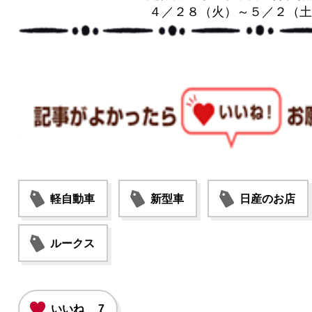
４／２８（火）～５／２（土
軽自動車
新型車
日産のお店
ルークス
いいね
7