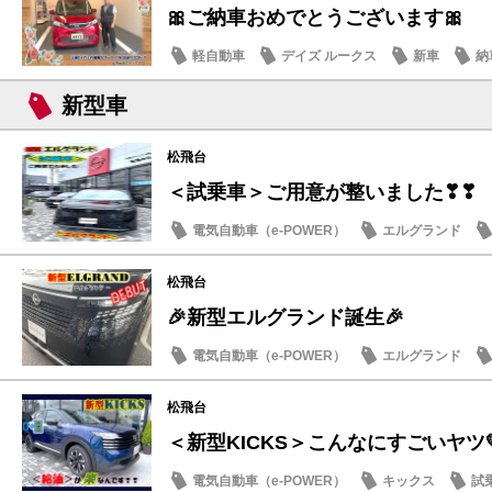
🎀ご納車おめでとうございます🎀
軽自動車
デイズ ルークス
新車
納
新型車
松飛台
＜試乗車＞ご用意が整いました❣❣
電気自動車（e-POWER）
エルグランド
日産のお店
松飛台
🎉新型エルグランド誕生🎉
電気自動車（e-POWER）
エルグランド
日産のお店
松飛台
＜新型KICKS＞こんなにすごいヤツ
電気自動車（e-POWER）
キックス
試