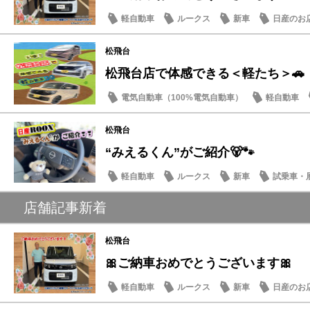
軽自動車
ルークス
新車
日産のお
松飛台
松飛台店で体感できる＜軽たち＞🚗
電気自動車（100%電気自動車）
軽自動車
サクラ
松飛台
“みえるくん”がご紹介🐻🐾
軽自動車
ルークス
新車
試乗車・
店舗記事新着
松飛台
🎀ご納車おめでとうございます🎀
軽自動車
ルークス
新車
日産のお