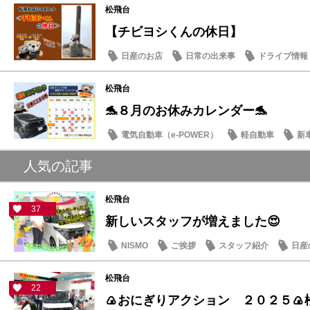
松飛台
【チビヨシくんの休日】
日産のお店
日常の出来事
ドライブ情報
松飛台
🐬８月のお休みカレンダー🐬
電気自動車（e-POWER）
軽自動車
新
日産のお店
人気の記事
松飛台
37
新しいスタッフが増えました😍
NISMO
ご挨拶
スタッフ紹介
日産
松飛台
22
🍙おにぎりアクション ２０２５🍙