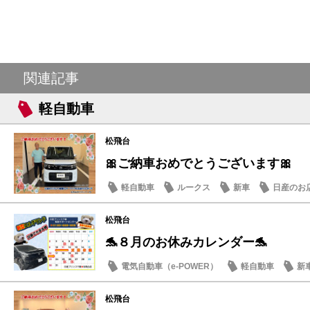
関連記事
軽自動車
松飛台
🎀ご納車おめでとうございます🎀
軽自動車
ルークス
新車
日産のお
松飛台
🐬８月のお休みカレンダー🐬
電気自動車（e-POWER）
軽自動車
新
日産のお店
松飛台