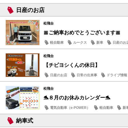
日産のお店
日産のお店
松飛台
🎀ご納車おめでとうございます🎀
軽自動車
ルークス
新車
日産のお
松飛台
【チビヨシくんの休日】
日産のお店
日常の出来事
ドライブ情報
松飛台
🐬８月のお休みカレンダー🐬
電気自動車（e-POWER）
軽自動車
新
日産のお店
納車式