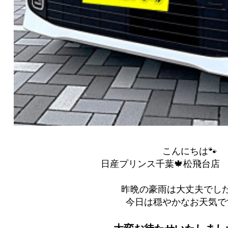
こんにちは🐾
日産プリンス千葉🍁松飛台店 ｙ(
昨晩の豪雨は大丈夫でし
今日は穏やかなお天気で