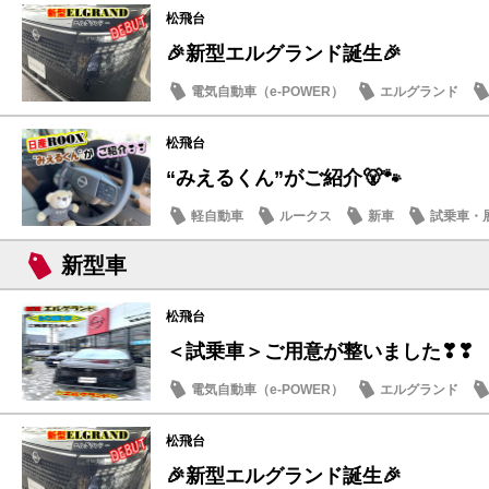
松飛台
🎉新型エルグランド誕生🎉
電気自動車（e-POWER）
エルグランド
日産のお店
松飛台
“みえるくん”がご紹介🐻🐾
軽自動車
ルークス
新車
試乗車・
新型車
松飛台
＜試乗車＞ご用意が整いました❣❣
電気自動車（e-POWER）
エルグランド
日産のお店
松飛台
🎉新型エルグランド誕生🎉