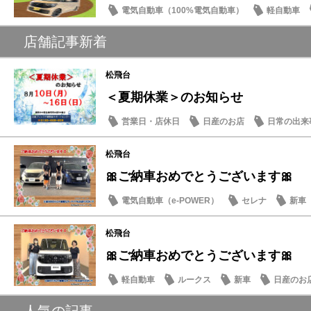
電気自動車（100%電気自動車）
軽自動車
サクラ
店舗記事新着
松飛台
＜夏期休業＞のお知らせ
営業日・店休日
日産のお店
日常の出来
松飛台
🎀ご納車おめでとうございます🎀
電気自動車（e-POWER）
セレナ
新車
松飛台
🎀ご納車おめでとうございます🎀
軽自動車
ルークス
新車
日産のお
人気の記事