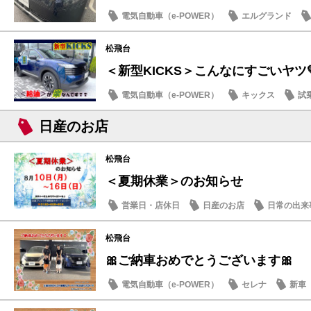
電気自動車（e-POWER）
エルグランド
日産のお店
松飛台
＜新型KICKS＞こんなにすごいヤツ
電気自動車（e-POWER）
キックス
試
日産のお店
日産のお店
松飛台
＜夏期休業＞のお知らせ
営業日・店休日
日産のお店
日常の出来
松飛台
🎀ご納車おめでとうございます🎀
電気自動車（e-POWER）
セレナ
新車