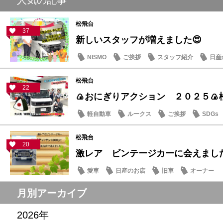
松飛台
37
新しいスタッフが増えました😍
NISMO
ご挨拶
スタッフ紹介
日産
松飛台
22
🍙おにぎりアクション ２０２５🍙
軽自動車
ルークス
ご挨拶
SDGs
松飛台
20
激レア ビンテージカーに会えまし
愛車
日産のお店
旧車
オーナー
月別アーカイブ
2026年