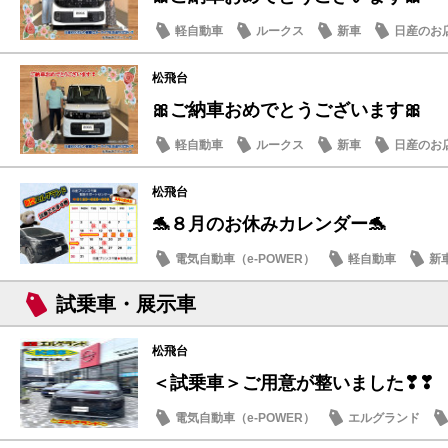
軽自動車
ルークス
新車
日産のお
松飛台
🎀ご納車おめでとうございます🎀
軽自動車
ルークス
新車
日産のお
松飛台
🐬８月のお休みカレンダー🐬
電気自動車（e-POWER）
軽自動車
新
日産のお店
試乗車・展示車
松飛台
＜試乗車＞ご用意が整いました❣❣
電気自動車（e-POWER）
エルグランド
日産のお店