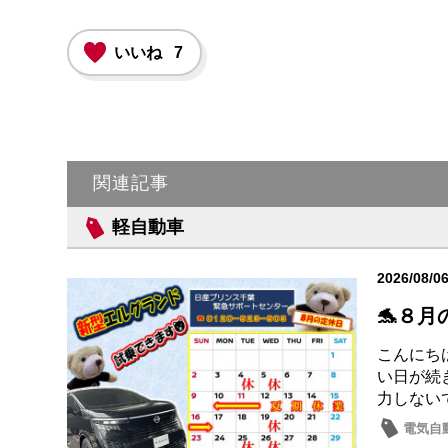
いいね
7
関連記事
軽自動車
2026/08/0
🐬８月
こんにちは
い日が続
力しない
電気自動