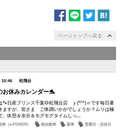
ページトップへ戻る
6 10:46
松飛台
のお休みカレンダー🐬
🐾日産プリンス千葉🌻松飛台店 ｙ(*^^)ｎです毎日暑
きますが、皆さま ご体調いかがでしょうか？ムリは極
で、休憩＆水分＆モグモグタイムしっ...
車（e-POWER）
軽自動車
新車
営業日・店休日