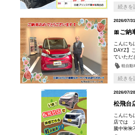
日産の
続きを
2026/07/3
🎀ご納
こんにち
DAYZ
ていただ
軽自動
続きを
2026/07/2
松飛台
こんにちは
店では 
騰中🌺