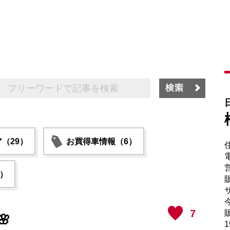
（29）
お買得車情報（6）
電
6）
販
サ
7
販

1