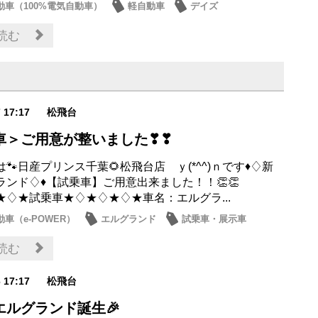
動車（100%電気自動車）
軽自動車
デイズ
ス
サクラ
読む
7 17:17
松飛台
車＞ご用意が整いました❣❣
🐾日産プリンス千葉🌻松飛台店 ｙ(*^^)ｎです♦♢新
ランド♢♦【試乗車】ご用意出来ました！！👏👏
★♢★試乗車★♢★♢★♢★車名：エルグラ...
車（e-POWER）
エルグランド
試乗車・展示車
日産のお店
読む
6 17:17
松飛台
エルグランド誕生🎉