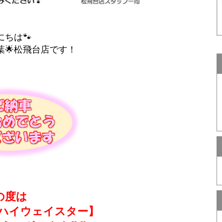
にちは🐾
葉🌟松飛台店です！
の度は
Xハイウェイスター】