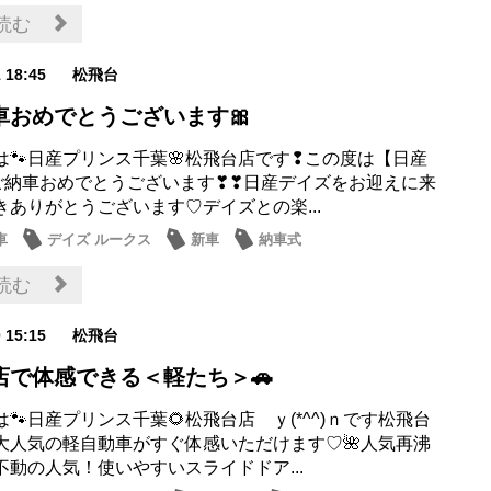
お店
読む
1 18:45
松飛台
車おめでとうございます🎀
は🐾日産プリンス千葉🌸松飛台店です❢この度は【日産
】ご納車おめでとうございます❣❣日産デイズをお迎えに来
きありがとうございます♡デイズとの楽...
車
デイズ ルークス
新車
納車式
読む
0 15:15
松飛台
店で体感できる＜軽たち＞🚗
🐾日産プリンス千葉🌻松飛台店 ｙ(*^^)ｎです松飛台
大人気の軽自動車がすぐ体感いただけます♡🌺人気再沸
不動の人気！使いやすいスライドドア...