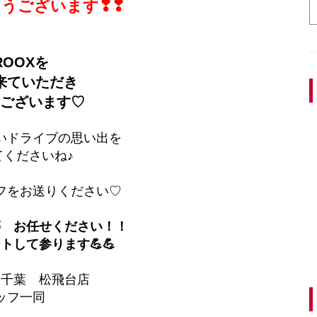
うございます❣❣
ROOXを
来ていただき
ございます♡
いドライブの思い出を
てくださいね♪
フをお送りください♡
等 お任せください！！
トして参ります💪💪
ス千葉 松飛台店
ッフ一同