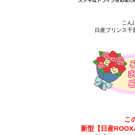
こん
日産プリンス千
こ
新型【日産ROO