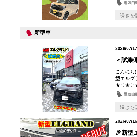
電気自
ルーク
続きを
新型車
2026/07/1
＜試乗
こんにちは
型エルグ
★♢★♢
電気自動
新型車
続きを
2026/07/1
🎉新型