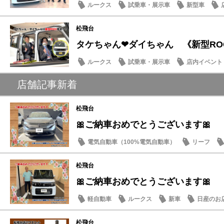
ルークス
試乗車・展示車
新型車
松飛台
タケちゃん❤ダイちゃん 《新型RO
ルークス
試乗車・展示車
店内イベント
店舗記事新着
松飛台
🎀ご納車おめでとうございます🎀
電気自動車（100%電気自動車）
リーフ
松飛台
🎀ご納車おめでとうございます🎀
軽自動車
ルークス
新車
日産のお
松飛台