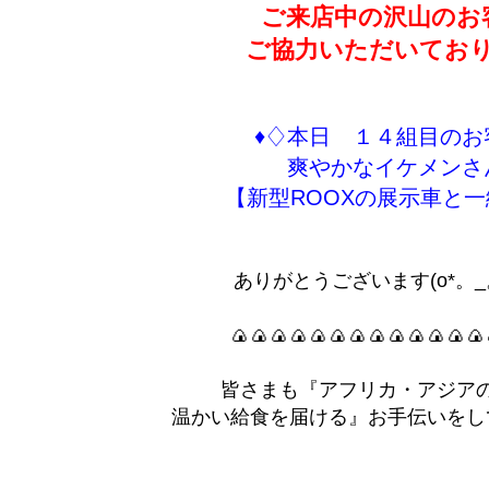
ご来店中の沢山のお
ご協力いただいてお
♦♢本日 １４組目のお
爽やかなイケメンさ
【新型ROOXの展示車と一
ありがとうございます(o*。_
🍙🍙🍙🍙🍙🍙🍙🍙🍙🍙🍙🍙🍙
皆さまも『アフリカ・アジア
温かい給食を届ける』お手伝いをし