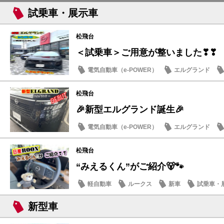
試乗車・展示車
松飛台
＜試乗車＞ご用意が整いました❣❣
電気自動車（e-POWER）
エルグランド
日産のお店
松飛台
🎉新型エルグランド誕生🎉
電気自動車（e-POWER）
エルグランド
日産のお店
松飛台
“みえるくん”がご紹介🐻🐾
軽自動車
ルークス
新車
試乗車・
新型車