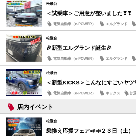
松飛台
＜試乗車＞ご用意が整いました❣❣
電気自動車（e-POWER）
エルグランド
日産のお店
松飛台
🎉新型エルグランド誕生🎉
電気自動車（e-POWER）
エルグランド
日産のお店
松飛台
＜新型KICKS＞こんなにすごいヤツ
電気自動車（e-POWER）
キックス
試
日産のお店
店内イベント
松飛台
乗換え応援フェア📣📣２３日（土