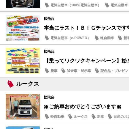
電気自動車（100%電気自動車）
電気自動車（
店内イベント
日産のお店
松飛台
本当にラスト！ＢＩＧチャンスです
電気自動車（e-POWER）
軽自動車
新
日産のお店
松飛台
【乗ってワクワクキャンペーン】始
新車
試乗車・展示車
記念品・プレゼン
日産のお店
ルークス
松飛台
🎀ご納車おめでとうございます🎀
軽自動車
ルークス
新車
日産のお