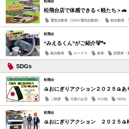
松飛台
松飛台店で体感できる＜軽たち＞🚗
電気自動車（100%電気自動車）
軽自動車
サクラ
松飛台
“みえるくん”がご紹介🐻🐾
軽自動車
ルークス
新車
試乗車・
SDGs
松飛台
🍙おにぎりアクション２０２５🍙あり
ご挨拶
日産のお店
その他
SDGs
松飛台
🍙おにぎりアクション ２０２５