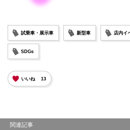
試乗車・展示車
新型車
店内イ
SDGs
いいね
13
関連記事