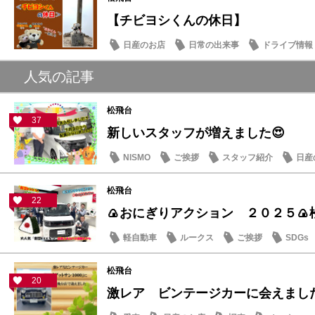
【チビヨシくんの休日】
日産のお店
日常の出来事
ドライブ情報
人気の記事
松飛台
37
新しいスタッフが増えました😍
NISMO
ご挨拶
スタッフ紹介
日産
松飛台
22
🍙おにぎりアクション ２０２５🍙
軽自動車
ルークス
ご挨拶
SDGs
松飛台
20
激レア ビンテージカーに会えまし