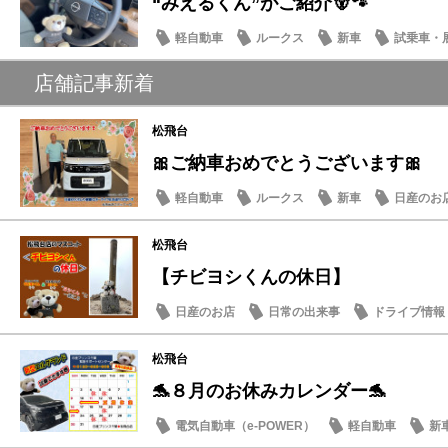
“みえるくん”がご紹介🐻🐾
軽自動車
ルークス
新車
試乗車・
店舗記事新着
松飛台
🎀ご納車おめでとうございます🎀
軽自動車
ルークス
新車
日産のお
松飛台
【チビヨシくんの休日】
日産のお店
日常の出来事
ドライブ情報
松飛台
🐬８月のお休みカレンダー🐬
電気自動車（e-POWER）
軽自動車
新