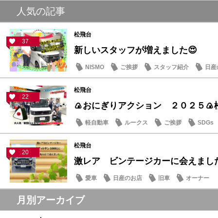
日産のお店
人気の記事
松飛台
37
新しいスタッフが増えました😍
NISMO
ご挨拶
スタッフ紹介
日産
松飛台
22
🍙おにぎりアクション ２０２５🍙
軽自動車
ルークス
ご挨拶
SDGs
松飛台
20
激レア ビンテージカーに会えまし
愛車
日産のお店
旧車
オーナー
月別アーカイブ