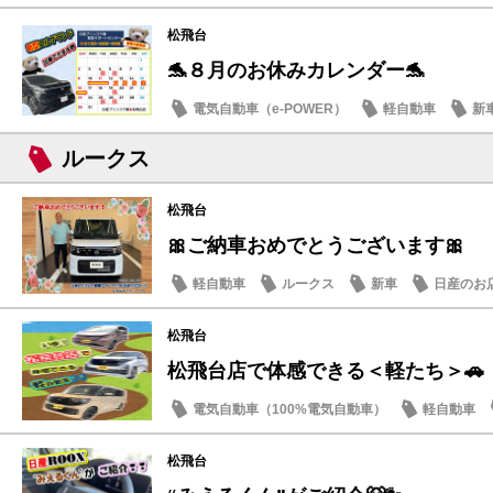
松飛台
🐬８月のお休みカレンダー🐬
電気自動車（e-POWER）
軽自動車
新
日産のお店
ルークス
松飛台
🎀ご納車おめでとうございます🎀
軽自動車
ルークス
新車
日産のお
松飛台
松飛台店で体感できる＜軽たち＞🚗
電気自動車（100%電気自動車）
軽自動車
サクラ
松飛台