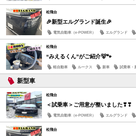
日産のお店
松飛台
🎉新型エルグランド誕生🎉
電気自動車（e-POWER）
エルグランド
日産のお店
松飛台
“みえるくん”がご紹介🐻🐾
軽自動車
ルークス
新車
試乗車・
新型車
松飛台
＜試乗車＞ご用意が整いました❣❣
電気自動車（e-POWER）
エルグランド
日産のお店
松飛台