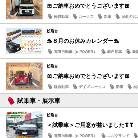
🎀ご納車おめでとうございます🎀
軽自動車
ルークス
新車
日産のお
松飛台
🐬８月のお休みカレンダー🐬
電気自動車（e-POWER）
軽自動車
新
日産のお店
松飛台
🎀ご納車おめでとうございます🎀
軽自動車
デイズ ルークス
新車
納
試乗車・展示車
松飛台
＜試乗車＞ご用意が整いました❣❣
電気自動車（e-POWER）
エルグランド