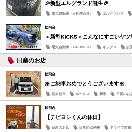
🎉新型エルグランド誕生🎉
電気自動車（e-POWER）
エルグランド
日産のお店
松飛台
＜新型KICKS＞こんなにすごいヤツ
電気自動車（e-POWER）
キックス
試
日産のお店
日産のお店
松飛台
🎀ご納車おめでとうございます🎀
軽自動車
ルークス
新車
日産のお
松飛台
【チビヨシくんの休日】
日産のお店
日常の出来事
ドライブ情報