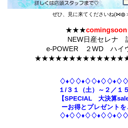
ぜひ、見に来てくださいね(⋈◍＞
★★★
comingsoon
NEW日産セレナ 
e-POWER ２WD ハ
★★★★★★★★★★★★★
♢♦♢♢♦♢♢♦♢♢♦♢♢
１/３１（土）～２／１
【SPECIAL 大決算sa
ーお得とプレゼントを
♢♦♢♢♦♢♢♦♢♢♦♢♢