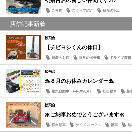
松飛台店の新しい仲間です♪♪♪
ご挨拶
スタッフ紹介
日産のお店
店舗記事新着
松飛台
【チビヨシくんの休日】
日産のお店
日常の出来事
ドライブ情報
松飛台
🐬８月のお休みカレンダー🐬
電気自動車（e-POWER）
軽自動車
新
日産のお店
松飛台
🎀ご納車おめでとうございます🎀
軽自動車
デイズ ルークス
新車
納