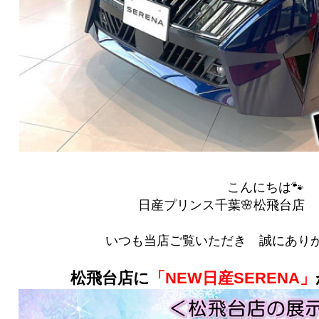
こんにちは🐾
日産プリンス千葉🌸松飛台店 ｙ(
いつも当店ご覧いただき 誠にあり
松飛台店に
「NEW日産SERENA」