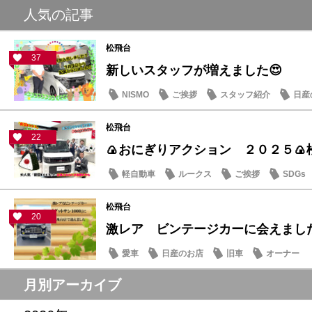
人気の記事
松飛台
37
新しいスタッフが増えました😍
NISMO
ご挨拶
スタッフ紹介
日産
松飛台
22
🍙おにぎりアクション ２０２５🍙
軽自動車
ルークス
ご挨拶
SDGs
松飛台
20
激レア ビンテージカーに会えまし
愛車
日産のお店
旧車
オーナー
月別アーカイブ