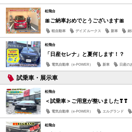
日産のお店
松飛台
🎀ご納車おめでとうございます🎀
軽自動車
デイズ ルークス
新車
納
松飛台
「日産セレナ」と夏何します！？
電気自動車（e-POWER）
新車
日産の
試乗車・展示車
松飛台
＜試乗車＞ご用意が整いました❣❣
電気自動車（e-POWER）
エルグランド
日産のお店
松飛台