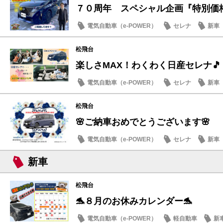
７０周年 スペシャル企画『特別価
電気自動車（e-POWER）
セレナ
新車
日産のお店
松飛台
楽しさMAX！わくわく日産セレナ🎵
電気自動車（e-POWER）
セレナ
新車
日産のお店
松飛台
🌸ご納車おめでとうございます🌸
電気自動車（e-POWER）
セレナ
新車
新車
松飛台
🐬８月のお休みカレンダー🐬
電気自動車（e-POWER）
軽自動車
新