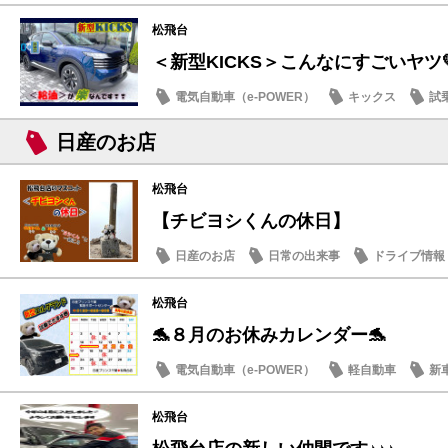
日産のお店
松飛台
＜新型KICKS＞こんなにすごいヤツ
電気自動車（e-POWER）
キックス
試
日産のお店
日産のお店
松飛台
【チビヨシくんの休日】
日産のお店
日常の出来事
ドライブ情報
松飛台
🐬８月のお休みカレンダー🐬
電気自動車（e-POWER）
軽自動車
新
日産のお店
松飛台