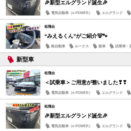
🎉新型エルグランド誕生🎉
電気自動車（e-POWER）
エルグランド
日産のお店
松飛台
“みえるくん”がご紹介🐻🐾
軽自動車
ルークス
新車
試乗車・
新型車
松飛台
＜試乗車＞ご用意が整いました❣❣
電気自動車（e-POWER）
エルグランド
日産のお店
松飛台
🎉新型エルグランド誕生🎉
電気自動車（e-POWER）
エルグランド