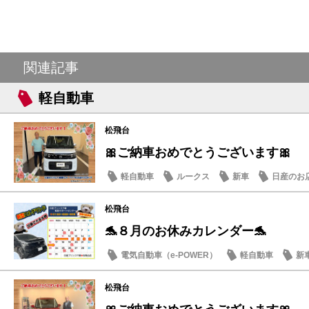
関連記事
軽自動車
松飛台
🎀ご納車おめでとうございます🎀
軽自動車
ルークス
新車
日産のお
松飛台
🐬８月のお休みカレンダー🐬
電気自動車（e-POWER）
軽自動車
新
日産のお店
松飛台