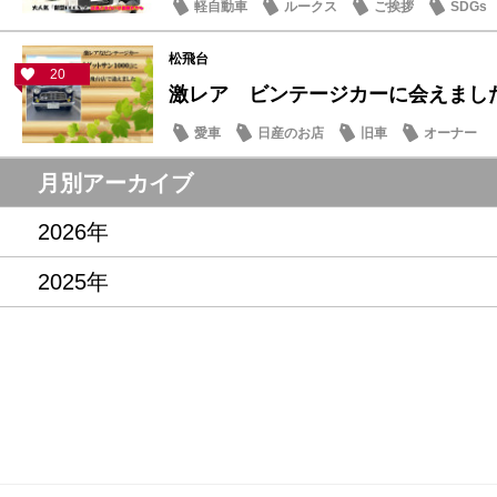
軽自動車
ルークス
ご挨拶
SDGs
松飛台
20
激レア ビンテージカーに会えまし
愛車
日産のお店
旧車
オーナー
月別アーカイブ
2026年
2025年