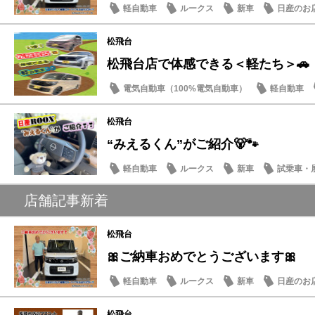
軽自動車
ルークス
新車
日産のお
松飛台
松飛台店で体感できる＜軽たち＞🚗
電気自動車（100%電気自動車）
軽自動車
サクラ
松飛台
“みえるくん”がご紹介🐻🐾
軽自動車
ルークス
新車
試乗車・
店舗記事新着
松飛台
🎀ご納車おめでとうございます🎀
軽自動車
ルークス
新車
日産のお
松飛台