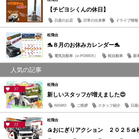
【チビヨシくんの休日】
日産のお店
日常の出来事
ドライブ情報
松飛台
🐬８月のお休みカレンダー🐬
電気自動車（e-POWER）
軽自動車
新
日産のお店
人気の記事
松飛台
37
新しいスタッフが増えました😍
NISMO
ご挨拶
スタッフ紹介
日産
松飛台
22
🍙おにぎりアクション ２０２５🍙