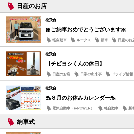
日産のお店
日産のお店
松飛台
🎀ご納車おめでとうございます🎀
軽自動車
ルークス
新車
日産のお
松飛台
【チビヨシくんの休日】
日産のお店
日常の出来事
ドライブ情報
松飛台
🐬８月のお休みカレンダー🐬
電気自動車（e-POWER）
軽自動車
新
日産のお店
納車式