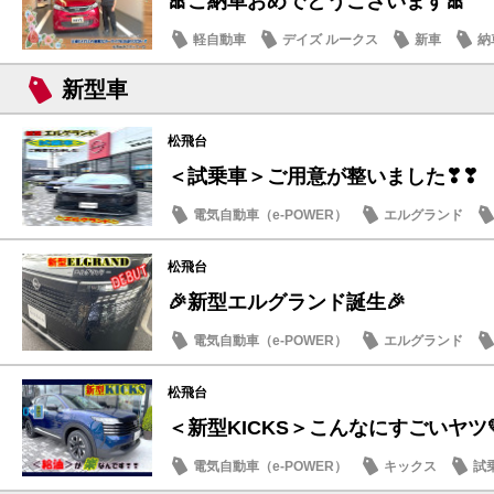
🎀ご納車おめでとうございます🎀
軽自動車
デイズ ルークス
新車
納
新型車
松飛台
＜試乗車＞ご用意が整いました❣❣
電気自動車（e-POWER）
エルグランド
日産のお店
松飛台
🎉新型エルグランド誕生🎉
電気自動車（e-POWER）
エルグランド
日産のお店
松飛台
＜新型KICKS＞こんなにすごいヤツ
電気自動車（e-POWER）
キックス
試