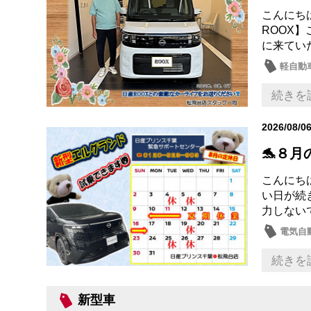
こんにち
ROOX
に来てい
軽自動
続きを
2026/08/0
🐬８月
こんにちは
い日が続
力しない
電気自動
日産の
続きを
新型車