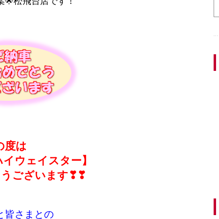
葉🌟松飛台店です！
の度は
ハイウェイスター】
うございます❣❣
と皆さまとの