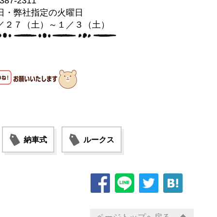
-387-2311
日・弊社指定の火曜日
／２７（土）～１／３（土）
納車式
ルークス