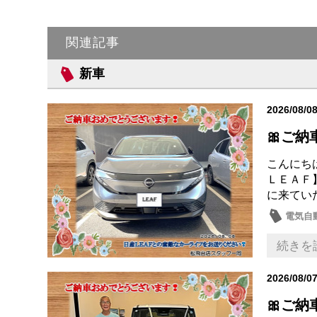
関連記事
新車
2026/08/0
🎀ご納
こんにち
ＬＥＡＦ
に来てい
電気自
納車式
続きを
2026/08/0
🎀ご納