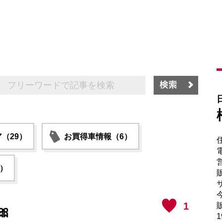
（29）
お買得車情報（6）
電
6）
販
サ
1
販

1