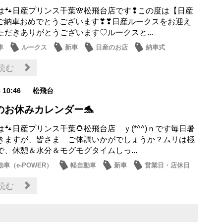
は🐾日産プリンス千葉🌸松飛台店です❢この度は【日産
】ご納車おめでとうございます❣❣日産ルークスをお迎え
ただきありがとうございます♡ルークスと...
車
ルークス
新車
日産のお店
納車式
読む
6 10:46
松飛台
のお休みカレンダー🐬
🐾日産プリンス千葉🌻松飛台店 ｙ(*^^)ｎです毎日暑
きますが、皆さま ご体調いかがでしょうか？ムリは極
で、休憩＆水分＆モグモグタイムしっ...
車（e-POWER）
軽自動車
新車
営業日・店休日
お店
読む