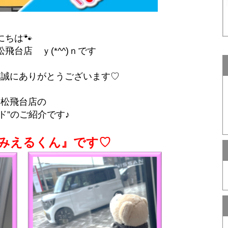
にちは🐾
飛台店 ｙ(*^^)ｎです
 誠にありがとうございます♡
、松飛台店の
ド”のご紹介です♪
『みえるくん』です♡