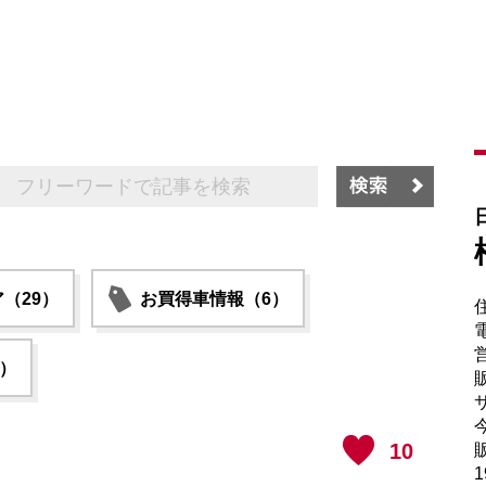
（29）
お買得車情報（6）
電
6）
販
サ
10
販
1