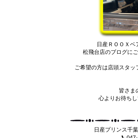
日産ＲＯＯＸベ
松飛台店のブログに
ご希望の方は店頭スタッ
皆さま
心よりお待ちして
日産プリンス千
📞047