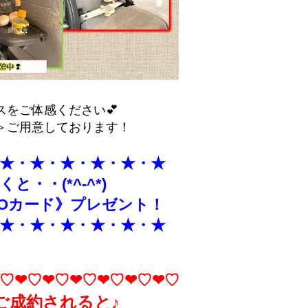
スをご体感ください💕
＞ご用意しております！
★・★・★・★・★・★
と・・(*^-^*)
Oカード》プレゼント！
★・★・★・★・★・★
♡❤♡❤♡❤♡❤♡❤♡❤♡
ご成約されると♪