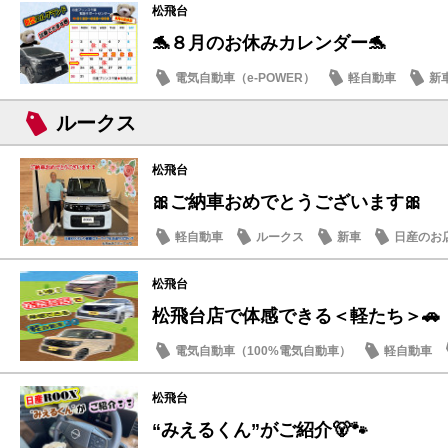
松飛台
🐬８月のお休みカレンダー🐬
電気自動車（e-POWER）
軽自動車
新
日産のお店
ルークス
松飛台
🎀ご納車おめでとうございます🎀
軽自動車
ルークス
新車
日産のお
松飛台
松飛台店で体感できる＜軽たち＞🚗
電気自動車（100%電気自動車）
軽自動車
サクラ
松飛台
“みえるくん”がご紹介🐻🐾