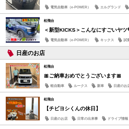
電気自動車（e-POWER）
エルグランド
日産のお店
松飛台
＜新型KICKS＞こんなにすごいヤツ
電気自動車（e-POWER）
キックス
試
日産のお店
日産のお店
松飛台
🎀ご納車おめでとうございます🎀
軽自動車
ルークス
新車
日産のお
松飛台
【チビヨシくんの休日】
日産のお店
日常の出来事
ドライブ情報