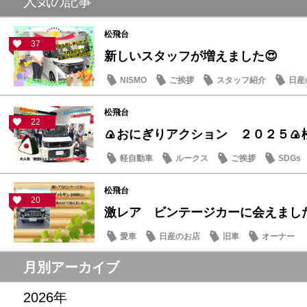
人気の記事
松飛台
37
新しいスタッフが増えました😍
NISMO
ご挨拶
スタッフ紹介
日産
松飛台
22
🍙おにぎりアクション ２０２５🍙
軽自動車
ルークス
ご挨拶
SDGs
松飛台
20
激レア ビンテージカーに会えまし
愛車
日産のお店
旧車
オーナー
月別アーカイブ
2026年