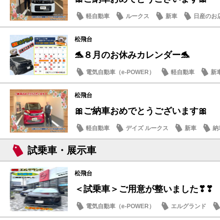
軽自動車
ルークス
新車
日産のお
松飛台
🐬８月のお休みカレンダー🐬
電気自動車（e-POWER）
軽自動車
新
日産のお店
松飛台
🎀ご納車おめでとうございます🎀
軽自動車
デイズ ルークス
新車
納
試乗車・展示車
松飛台
＜試乗車＞ご用意が整いました❣❣
電気自動車（e-POWER）
エルグランド
日産のお店