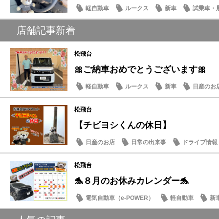
軽自動車
ルークス
新車
試乗車・
店舗記事新着
松飛台
🎀ご納車おめでとうございます🎀
軽自動車
ルークス
新車
日産のお
松飛台
【チビヨシくんの休日】
日産のお店
日常の出来事
ドライブ情報
松飛台
🐬８月のお休みカレンダー🐬
電気自動車（e-POWER）
軽自動車
新
日産のお店