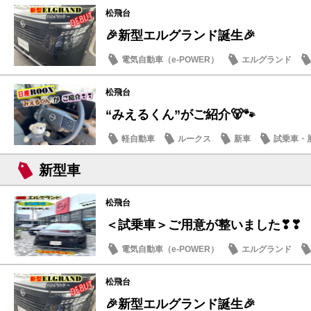
松飛台
🎉新型エルグランド誕生🎉
電気自動車（e-POWER）
エルグランド
日産のお店
松飛台
“みえるくん”がご紹介🐻🐾
軽自動車
ルークス
新車
試乗車・
新型車
松飛台
＜試乗車＞ご用意が整いました❣❣
電気自動車（e-POWER）
エルグランド
日産のお店
松飛台
🎉新型エルグランド誕生🎉