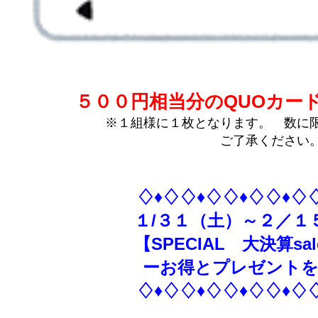
５００円相当分のQUOカー
※１組様に１枚となります。 数に
ご了承ください
♢♦♢♢♦♢♢♦♢♢♦♢
１/３１（土）～２／１
【SPECIAL 大決算sa
ーお得とプレゼントを
♢♦♢♢♦♢♢♦♢♢♦♢