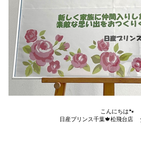
こんにちは🐾
日産プリンス千葉🍁松飛台店 ｙ(