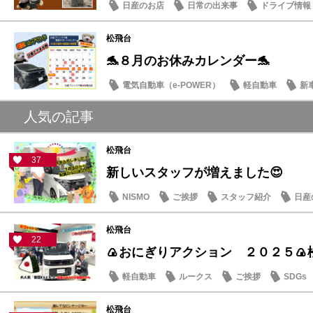
日産のお店
日常の出来事
ドライブ情報
松飛台
🐬８月のお休みカレンダー🐬
電気自動車（e-POWER）
軽自動車
新
日産のお店
人気の記事
松飛台
37
新しいスタッフが増えました😍
NISMO
ご挨拶
スタッフ紹介
日産
松飛台
22
🍙おにぎりアクション ２０２５🍙
軽自動車
ルークス
ご挨拶
SDGs
松飛台