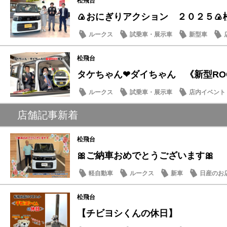
松飛台
🍙おにぎりアクション ２０２５
ルークス
試乗車・展示車
新型車
松飛台
タケちゃん❤ダイちゃん 《新型RO
ルークス
試乗車・展示車
店内イベント
店舗記事新着
松飛台
🎀ご納車おめでとうございます🎀
軽自動車
ルークス
新車
日産のお
松飛台
【チビヨシくんの休日】