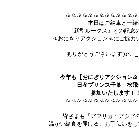
🍙🍙🍙🍙🍙🍙🍙🍙🍙🍙🍙🍙🍙
本日はご納車と一緒
『新型ルークス』との記念
🍙おにぎりアクション🍙にご協力
ありがとうございます(o*。_
今年も【おにぎりアクション
日産プリンス千葉 松飛
参加いたします！
🍙🍙🍙🍙🍙🍙🍙🍙🍙🍙🍙🍙🍙
皆さまも『アフリカ・アジア
温かい給食を届ける』お手伝いをし