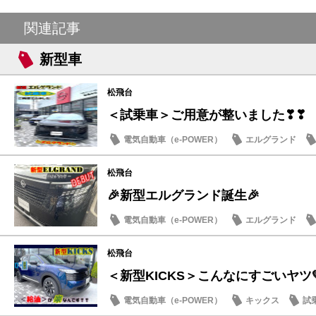
関連記事
新型車
松飛台
＜試乗車＞ご用意が整いました❣❣
電気自動車（e-POWER）
エルグランド
日産のお店
松飛台
🎉新型エルグランド誕生🎉
電気自動車（e-POWER）
エルグランド
日産のお店
松飛台
＜新型KICKS＞こんなにすごいヤツ
電気自動車（e-POWER）
キックス
試