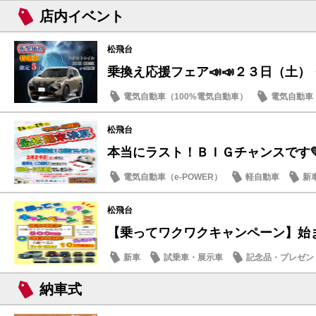
日産のお店
店内イベント
松飛台
乗換え応援フェア📣📣２３日（土
電気自動車（100%電気自動車）
電気自動車（
店内イベント
日産のお店
松飛台
本当にラスト！ＢＩＧチャンスです
電気自動車（e-POWER）
軽自動車
新
日産のお店
松飛台
【乗ってワクワクキャンペーン】始
新車
試乗車・展示車
記念品・プレゼン
日産のお店
納車式