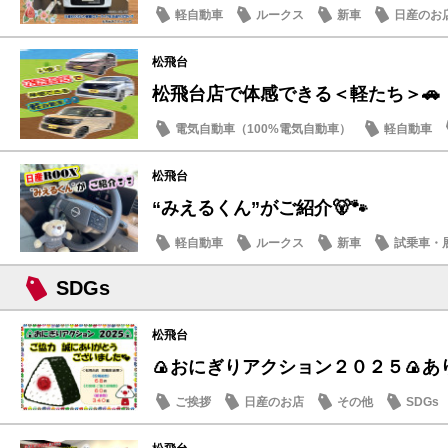
軽自動車
ルークス
新車
日産のお
松飛台
松飛台店で体感できる＜軽たち＞🚗
電気自動車（100%電気自動車）
軽自動車
サクラ
松飛台
“みえるくん”がご紹介🐻🐾
軽自動車
ルークス
新車
試乗車・
SDGs
松飛台
🍙おにぎりアクション２０２５🍙あり
ご挨拶
日産のお店
その他
SDGs