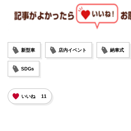
新型車
店内イベント
納車式
SDGs
いいね
11