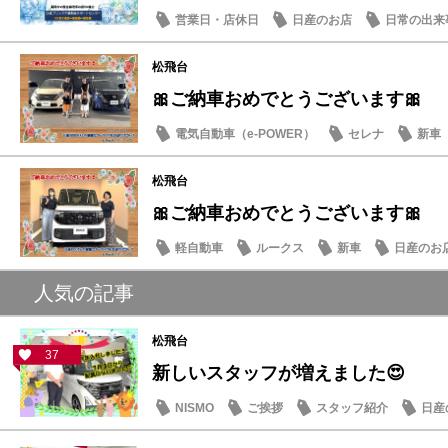
営業日・店休日
日産のお店
日常の出来
松飛台
🎀ご納車おめでとうございます🎀
電気自動車（e-POWER）
セレナ
新車
松飛台
🎀ご納車おめでとうございます🎀
軽自動車
ルークス
新車
日産のお
人気の記事
松飛台
37
新しいスタッフが増えました😍
NISMO
ご挨拶
スタッフ紹介
日産