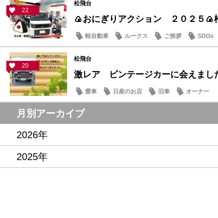
松飛台
22
🍙おにぎりアクション ２０２５🍙
軽自動車
ルークス
ご挨拶
SDGs
松飛台
20
激レア ビンテージカーに会えまし
愛車
日産のお店
旧車
オーナー
月別アーカイブ
2026年
2025年