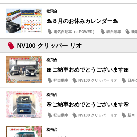
松飛台
🐬８月のお休みカレンダー🐬
電気自動車（e-POWER）
軽自動車
新
日産のお店
NV100 クリッパー リオ
松飛台
🎀ご納車おめでとうございます🎀
軽自動車
NV100 クリッパー リオ
日産
松飛台
🌸ご納車おめでとうございます🌸
軽自動車
NV100 クリッパー リオ
新車
松飛台