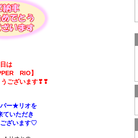
日は
PPER RIO】
うございます❣❣
パー★リオを
来ていただき
ございます♡