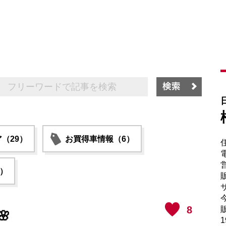
（29）
お買得車情報（6）
電
6）
販
サ
8
販

1