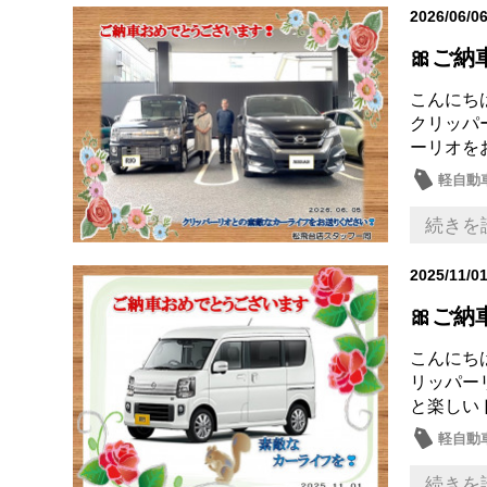
2026/06/0
🎀ご納
こんにち
クリッパ
ーリオを
軽自動
納車式
続きを
2025/11/0
🎀ご納
こんにち
リッパー
と楽しい
軽自動
納車式
続きを