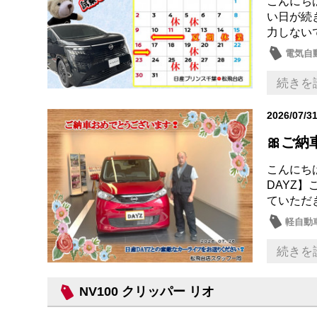
こんにちは
い日が続
力しない
電気自動
日産の
続きを
2026/07/3
🎀ご納
こんにち
DAYZ
ていただ
軽自動
続きを
NV100 クリッパー リオ