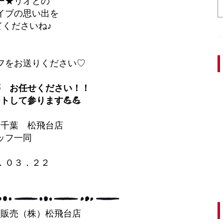
ー★リオとの
イブの思い出を
てくださいね♪
フをお送りください♡
等 お任せください！！
トして参ります💪💪
ス千葉 松飛台店
ッフ一同
．０３．２２
葉販売（株）松飛台店