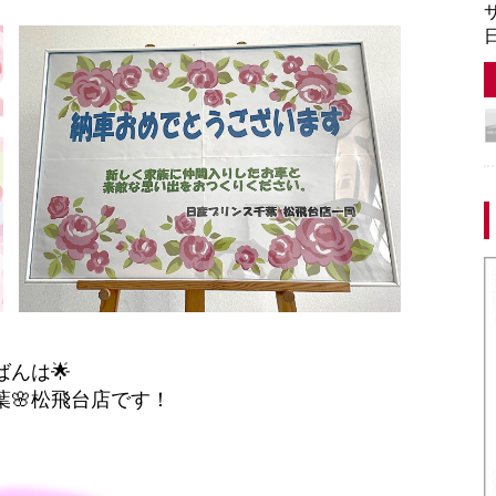
サ
日
ばんは🌟
葉🌸松飛台店です！