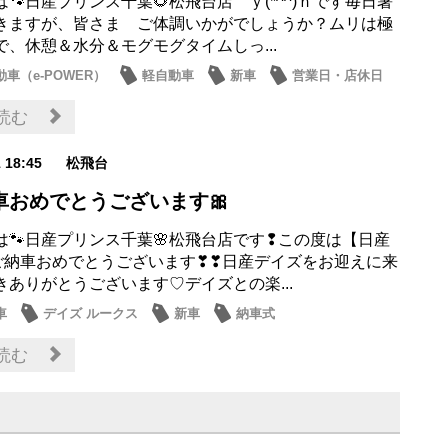
🐾日産プリンス千葉🌻松飛台店 ｙ(*^^)ｎです毎日暑
きますが、皆さま ご体調いかがでしょうか？ムリは極
で、休憩＆水分＆モグモグタイムしっ...
車（e-POWER）
軽自動車
新車
営業日・店休日
お店
読む
1 18:45
松飛台
車おめでとうございます🎀
は🐾日産プリンス千葉🌸松飛台店です❢この度は【日産
】ご納車おめでとうございます❣❣日産デイズをお迎えに来
きありがとうございます♡デイズとの楽...
車
デイズ ルークス
新車
納車式
読む