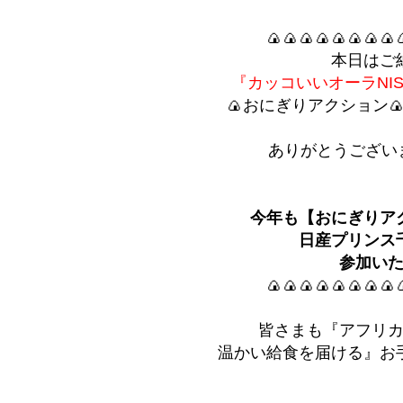
🍙🍙🍙🍙🍙🍙🍙🍙
本日はご
『カッコいいオーラNI
🍙おにぎりアクション
ありがとうございま
今年も【おにぎりア
日産プリンス
参加い
🍙🍙🍙🍙🍙🍙🍙🍙
皆さまも『アフリ
温かい給食を届ける』お