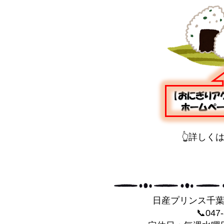
👆詳しく
日産プリンス千
📞047