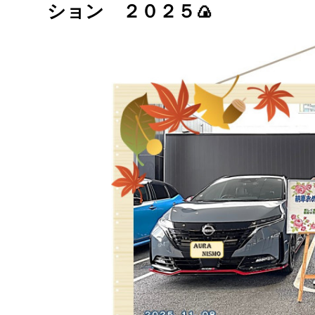
ション ２０２５🍙