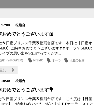
8 17:00
松飛台
車おめでとうございます🎀
は🐾日産プリンス千葉🌟松飛台店です！本日は【日産オ
SMO】ご納車おめでとうございます❣❣オーラNISMOと
ライブの思い出を沢山作ってくださ...
車（e-POWER）
NISMO
オーラ
日産のお店
読む
2 18:30
松飛台
車おめでとうございます💐
は🐾日産プリンス千葉🌟松飛台店です！この度は【日産
 Nismo】ご納車おめでとうございます❣❣オーラニスモと