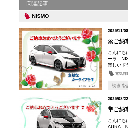
関連記事
NISMO
2025/11/0
🎀ご納
こんにち
ーラ NI
楽しいド
電気自動
納車式
続きを
2025/08/2
💐ご納
こんにち
AURA