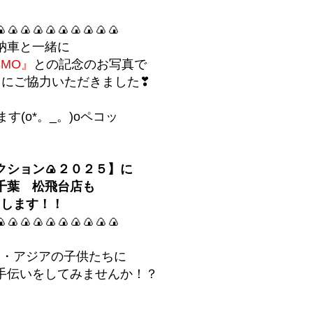
🍙🍙🍙🍙🍙🍙🍙🍙🍙🍙
納車と一緒に
SMO』
との記念のお写真で
🍙にご協力いただきました❣
す(o*。_。)oペコッ
クション🍙２０２５】に
千葉 松飛台店も
たします！！
🍙🍙🍙🍙🍙🍙🍙🍙🍙🍙
カ・アジアの子供たちに
手伝いをしてみませんか！？