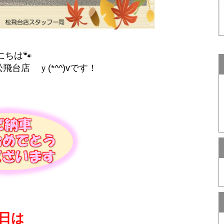
にちは🐾
飛台店 ｙ(*^^)vです！
日は