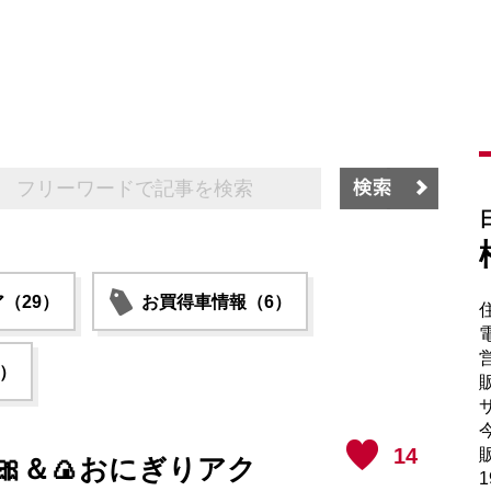
（29）
お買得車情報（6）
電
5）
販
サ
14
販
＆🍙おにぎりアク
1