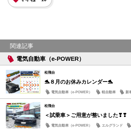
関連記事
電気自動車（e-POWER）
松飛台
🐬８月のお休みカレンダー🐬
電気自動車（e-POWER）
軽自動車
新
日産のお店
松飛台
＜試乗車＞ご用意が整いました❣❣
電気自動車（e-POWER）
エルグランド