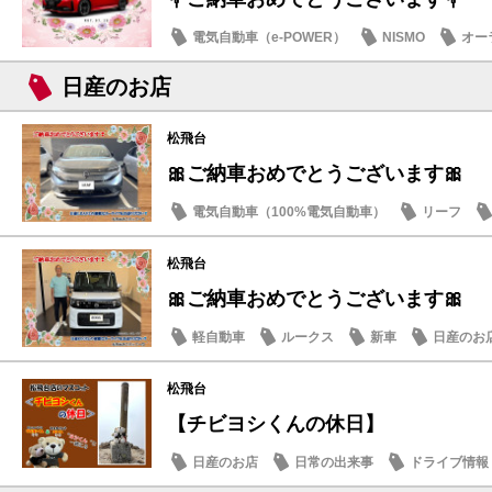
電気自動車（e-POWER）
NISMO
オー
日産のお店
松飛台
🎀ご納車おめでとうございます🎀
電気自動車（100%電気自動車）
リーフ
松飛台
🎀ご納車おめでとうございます🎀
軽自動車
ルークス
新車
日産のお
松飛台
【チビヨシくんの休日】
日産のお店
日常の出来事
ドライブ情報