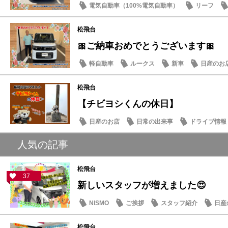
電気自動車（100%電気自動車）
リーフ
松飛台
🎀ご納車おめでとうございます🎀
軽自動車
ルークス
新車
日産のお
松飛台
【チビヨシくんの休日】
日産のお店
日常の出来事
ドライブ情報
人気の記事
松飛台
37
新しいスタッフが増えました😍
NISMO
ご挨拶
スタッフ紹介
日産
松飛台