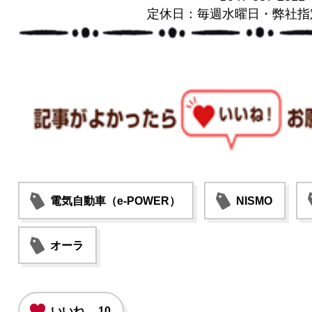
定休日：毎週水曜日・弊社指
電気自動車（e-POWER）
NISMO
オーラ
いいね
10