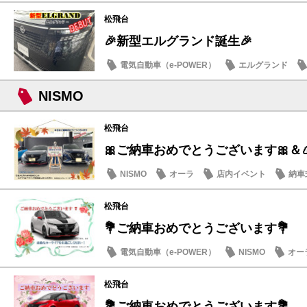
日産のお店
松飛台
🎉新型エルグランド誕生🎉
電気自動車（e-POWER）
エルグランド
日産のお店
NISMO
松飛台
🎀ご納車おめでとうございます🎀＆🍙
NISMO
オーラ
店内イベント
納車
松飛台
💐ご納車おめでとうございます💐
電気自動車（e-POWER）
NISMO
オー
松飛台
💐ご納車おめでとうございます💐