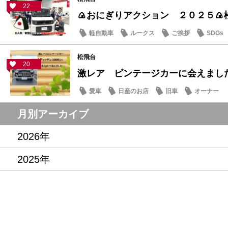
22
🍙おにぎりアクション ２０２５🍙
軽自動車
ルークス
ご挨拶
SDGs
松飛台
20
激レア ビンテージカーに会えまし
愛車
日産のお店
旧車
オーナー
月別アーカイブ
2026年
2025年