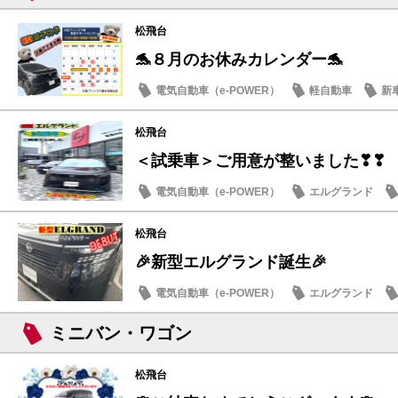
松飛台
🐬８月のお休みカレンダー🐬
電気自動車（e-POWER）
軽自動車
新
日産のお店
松飛台
＜試乗車＞ご用意が整いました❣❣
電気自動車（e-POWER）
エルグランド
日産のお店
松飛台
🎉新型エルグランド誕生🎉
電気自動車（e-POWER）
エルグランド
日産のお店
ミニバン・ワゴン
松飛台