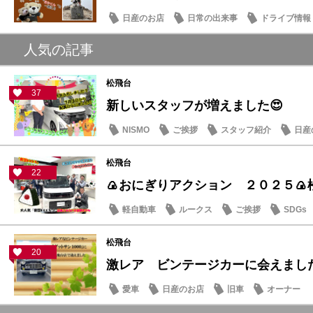
日産のお店
日常の出来事
ドライブ情報
人気の記事
松飛台
37
新しいスタッフが増えました😍
NISMO
ご挨拶
スタッフ紹介
日産
松飛台
22
🍙おにぎりアクション ２０２５🍙
軽自動車
ルークス
ご挨拶
SDGs
松飛台
20
激レア ビンテージカーに会えまし
愛車
日産のお店
旧車
オーナー