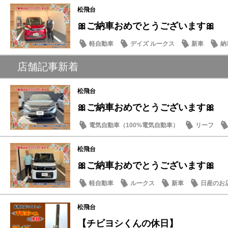
松飛台
🎀ご納車おめでとうございます🎀
軽自動車
デイズ ルークス
新車
納
店舗記事新着
松飛台
🎀ご納車おめでとうございます🎀
電気自動車（100%電気自動車）
リーフ
松飛台
🎀ご納車おめでとうございます🎀
軽自動車
ルークス
新車
日産のお
松飛台
【チビヨシくんの休日】