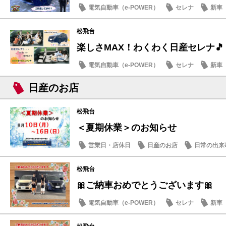
電気自動車（e-POWER）
セレナ
新車
日産のお店
松飛台
楽しさMAX！わくわく日産セレナ🎵
電気自動車（e-POWER）
セレナ
新車
日産のお店
日産のお店
松飛台
＜夏期休業＞のお知らせ
営業日・店休日
日産のお店
日常の出来
松飛台
🎀ご納車おめでとうございます🎀
電気自動車（e-POWER）
セレナ
新車