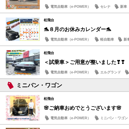
電気自動車（e-POWER）
セレナ
新車
松飛台
🐬８月のお休みカレンダー🐬
電気自動車（e-POWER）
軽自動車
新
日産のお店
松飛台
＜試乗車＞ご用意が整いました❣❣
電気自動車（e-POWER）
エルグランド
日産のお店
ミニバン・ワゴン
松飛台
🌸ご納車おめでとうございます🌸
電気自動車（e-POWER）
ミニバン・ワゴン
納車式