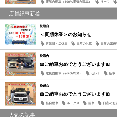
電気自動車（100%電気自動車）
リーフ
店舗記事新着
松飛台
＜夏期休業＞のお知らせ
営業日・店休日
日産のお店
日常の出来
松飛台
🎀ご納車おめでとうございます🎀
電気自動車（e-POWER）
セレナ
新車
松飛台
🎀ご納車おめでとうございます🎀
軽自動車
ルークス
新車
日産のお
人気の記事