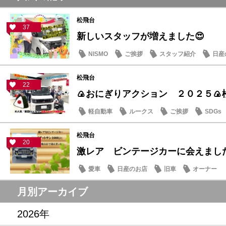
松飛台
37
新しいスタッフが増えました😍
NISMO
ご挨拶
スタッフ紹介
日産
松飛台
22
🍙おにぎりアクション ２０２５🍙
軽自動車
ルークス
ご挨拶
SDGs
松飛台
20
激レア ビンテージカーに会えまし
愛車
日産のお店
旧車
オーナー
月別アーカイブ
2026年