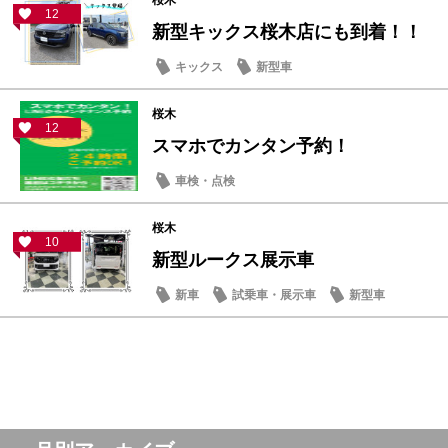
桜木
12
新型キックス桜木店にも到着！！
キックス
新型車
桜木
12
スマホでカンタン予約！
車検・点検
桜木
10
新型ルークス展示車
新車
試乗車・展示車
新型車