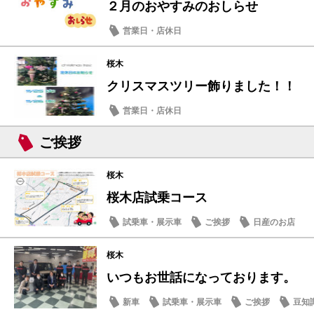
２月のおやすみのおしらせ
営業日・店休日
桜木
クリスマスツリー飾りました！！
営業日・店休日
ご挨拶
桜木
桜木店試乗コース
試乗車・展示車
ご挨拶
日産のお店
桜木
いつもお世話になっております。
新車
試乗車・展示車
ご挨拶
豆知