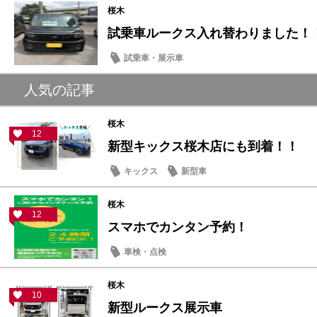
桜木
試乗車ルークス入れ替わりました！
試乗車・展示車
人気の記事
桜木
12
新型キックス桜木店にも到着！！
キックス
新型車
桜木
12
スマホでカンタン予約！
車検・点検
桜木
10
新型ルークス展示車