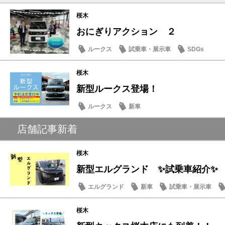
桜木
おにぎりアクション ２
ルークス
試乗車・展示車
SDGs
桜木
新型ルークス登場！
ルークス
新車
店舗記事新着
桜木
新型エルグランド ✨試乗車紹介✨
エルグランド
新車
試乗車・展示車
桜木