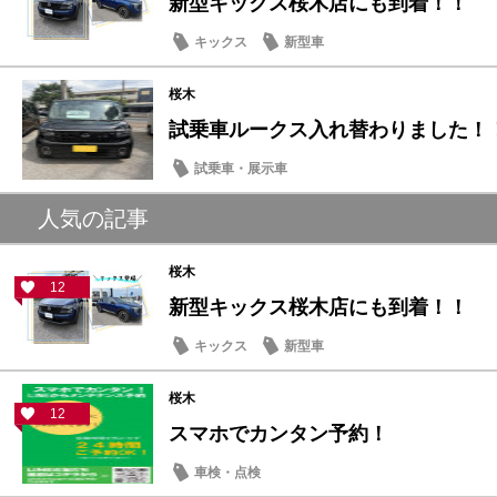
新型キックス桜木店にも到着！！
キックス
新型車
桜木
試乗車ルークス入れ替わりました！
試乗車・展示車
人気の記事
桜木
12
新型キックス桜木店にも到着！！
キックス
新型車
桜木
12
スマホでカンタン予約！
車検・点検